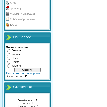
Спорт
Транспорт
Фильмы и анимация
Хобби и образование
Юмор
Наш опрос
Оцените мой сайт
Отлично
Хорошо
Неплохо
Плохо
Ужасно
Результаты
|
Архив опросов
Всего ответов:
49
Статистика
Онлайн всего:
1
Гостей:
1
Пользователей:
0