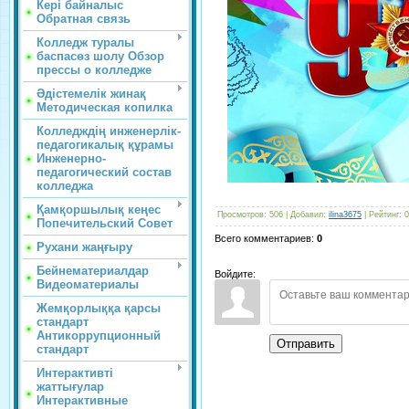
Кері байналыс
Обратная связь
Колледж туралы
баспасөз шолу Обзор
прессы о колледже
Әдістемелік жинақ
Методическая копилка
Колледждің инженерлік-
педагогикалық құрамы
Инженерно-
педагогический состав
колледжа
Қамқоршылық кеңес
Просмотров
:
506
|
Добавил
:
ilina3675
|
Рейтинг
:
0
Попечительский Совет
Всего комментариев
:
0
Рухани жаңғыру
Бейнематериалдар
Войдите:
Видеоматериалы
Жемқорлыққа қарсы
стандарт
Антикоррупционный
Отправить
стандарт
Интерактивті
жаттығулар
Интерактивные