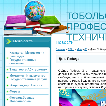
ТОБОЛЬ
ПРОФЕС
ТЕХНИЧ
Меню сайта
Новости
Главная
»
2021
»
Май
»
03
» День Побед
Қазақстан Мемлекеттік
рәміздері
День Победы
Государственные
символы
Талапкерге Абитуриенту
С Днем Победы! Этот праздник с 
должны забывать о тех героически
Мемлекеттік қызметтер
свободы, чести и благополучной 
Государственные услуги
пожелать мира. Ведь ничто не сто
сломанные судьбы огромного коли
Жаңалықтар Новости
на хорошие поступки, любовь к Род
Форум
Фотоальбомдар
Фотоальбомы