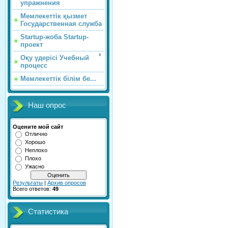
упражнения
Мемлекеттік қызмет
Государственная служба
Startup-жоба Startup-
проект
Оқу үдерісі Учебный
процесс
Мемлекеттік білім бе...
Наш опрос
Оцените мой сайт
Отлично
Хорошо
Неплохо
Плохо
Ужасно
Результаты
|
Архив опросов
Всего ответов:
49
Статистика