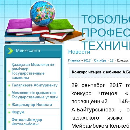
ТОБОЛЬ
ПРОФЕС
ТЕХНИЧ
Меню сайта
Новости
Главная
»
2017
»
Октябрь
»
17
» Конкурс
Қазақстан Мемлекеттік
рәміздері
Конкурс чтецов к юбилею А.Б
Государственные
символы
29 сентября 2017 
Талапкерге Абитуриенту
конкурс чтецов
Мемлекеттік қызметтер
Государственные услуги
посвящённый 14
Жаңалықтар Новости
А.Байтурсынова , о
Форум
казахского языка
Фотоальбомдар
Фотоальбомы
Мейрамбеком Кенжеба