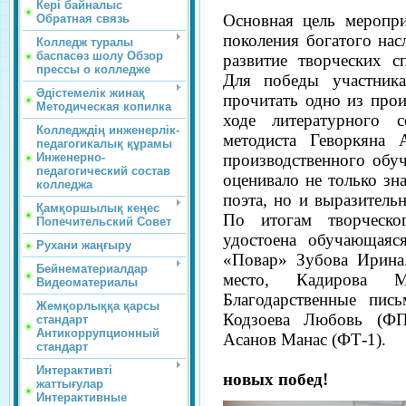
Кері байналыс
Основная цель меропри
Обратная связь
поколения богатого нас
Колледж туралы
баспасөз шолу Обзор
развитие творческих с
прессы о колледже
Для победы участник
Әдістемелік жинақ
прочитать одно из прои
Методическая копилка
ходе литературного 
Колледждің инженерлік-
методиста Геворкяна 
педагогикалық құрамы
производственного обу
Инженерно-
педагогический состав
оценивало не только зн
колледжа
поэта, но и выразительн
Қамқоршылық кеңес
По итогам творческо
Попечительский Совет
удостоена обучающая
Рухани жаңғыру
«Повар» Зубова Ирина.
Бейнематериалдар
место, Кадирова 
Видеоматериалы
Благодарственные пись
Жемқорлыққа қарсы
Кодзоева Любовь (ФП
стандарт
Антикоррупционный
Асанов Манас (ФТ-1).
стандарт
Желаем Вам 
Интерактивті
новых побед!
жаттығулар
Интерактивные