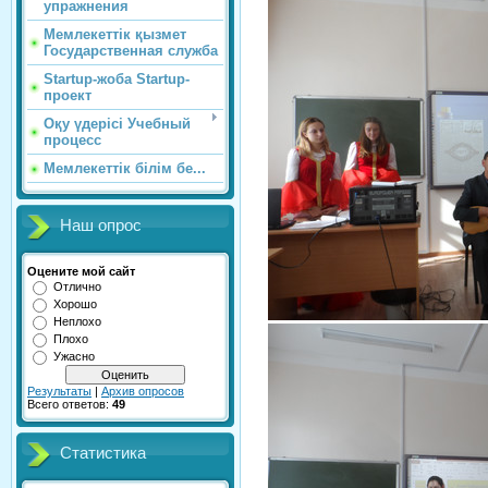
упражнения
Мемлекеттік қызмет
Государственная служба
Startup-жоба Startup-
проект
Оқу үдерісі Учебный
процесс
Мемлекеттік білім бе...
Наш опрос
Оцените мой сайт
Отлично
Хорошо
Неплохо
Плохо
Ужасно
Результаты
|
Архив опросов
Всего ответов:
49
Статистика