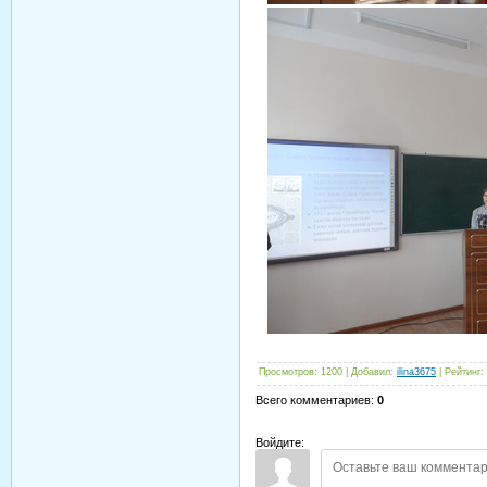
Просмотров
:
1200
|
Добавил
:
ilina3675
|
Рейтинг
:
Всего комментариев
:
0
Войдите: