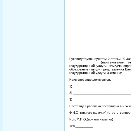
Руководствуясь пунктом 2 статьи 20 За
__________________(наименование 
государственной услуги «Выдача спр
образование» ввиду представления Вам
государственной услуги, а именно:
Наименование документов:
1) _________________________________
2) _________________________________
3) _________________________________
Настоящая расписка составлена в 2 экз
Ф.И.О. (при его наличии) (ответственно
Исп. Ф.И.О.(при его наличии) _________
Тел.__________