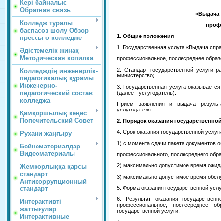
Кері байналыс
Обратная связь
«Выдача 
Колледж туралы
проф
баспасөз шолу Обзор
1. Общие положения
прессы о колледже
1. Государственная услуга «Выдача спр
Әдістемелік жинақ
Методическая копилка
профессиональное, послесреднее образо
2. Стандарт государственной услуги р
Колледждің инженерлік-
Министерство).
педагогикалық құрамы
Инженерно-
3. Государственная услуга оказываетс
педагогический состав
(далее - услугодатель).
колледжа
Прием заявления и выдача результа
услугодателя.
Қамқоршылық кеңес
Попечительский Совет
2. Порядок оказания государственной
4. Срок оказания государственной услуги
Рухани жаңғыру
1) с момента сдачи пакета документов 
Бейнематериалдар
Видеоматериалы
профессионального, послесреднего образ
2) максимально допустимое время ожида
Жемқорлыққа қарсы
стандарт
3) максимально допустимое время обслу
Антикоррупционный
5. Форма оказания государственной услу
стандарт
6. Результат оказания государстве
Интерактивті
профессиональное, послесреднее 
жаттығулар
государственной услуги.
Интерактивные