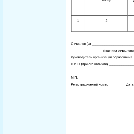
плану
1
2
Отчислен (а) ______________________
(причина отчисления, номер
Руководитель организации образования
Ф.И.О.(при его наличии) ____________
(подпис
М.П.
Регистрационный номер _________ Дата 