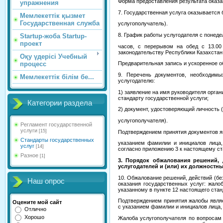
Форма предоставления результата оказа
упражнения
7. Государственная услуга оказывается
Мемлекеттік қызмет
Государственная служба
услугополучатель).
8. График работы услугодателя с понеде
Startup-жоба Startup-
проект
часов, с перерывом на обед с 13.00
законодательству Республики Казахстан
Оқу үдерісі Учебный
процесс
Предварительная запись и ускоренное 
9. Перечень документов, необходимы
Мемлекеттік білім бе...
услугодателю:
1) заявление на имя руководителя орга
стандарту государственной услуги;
Категории раздела
2) документ, удостоверяющий личность 
услугополучателя).
Регламент государственной
услуги
[15]
Подтверждением принятия документов я
Стандарты государственных
указанием фамилии и инициалов лица,
услуг
[14]
согласно приложению 3 к настоящему ст
Разное
[1]
3. Порядок обжалования решений, д
услугодателей и (или) их должностн
10. Обжалование решений, действий (бе
Наш опрос
оказания государственных услуг: жало
указанному в пункте 12 настоящего стан
Подтверждением принятия жалобы являе
Оцените мой сайт
с указанием фамилии и инициалов лица, 
Отлично
Хорошо
Жалоба услугополучателя по вопросам 