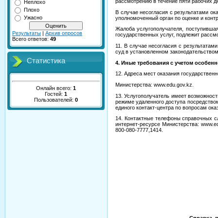
рассмотрению в течение пяти рабочих дн
Неплохо
Плохо
В случае несогласия с результатами ок
Ужасно
уполномоченный орган по оценке и контр
Жалоба услугополучателя, поступившая
Результаты
|
Архив опросов
государственных услуг, подлежит рассмо
Всего ответов:
49
11. В случае несогласия с результатам
суд в установленном законодательством
Статистика
4. Иные требования с учетом особенн
12. Адреса мест оказания государствен
Министерства: www.edu.gov.kz.
Онлайн всего:
1
Гостей:
1
13. Услугополучатель имеет возможност
Пользователей:
0
режиме удаленного доступа посредством
единого контакт-центра по вопросам ока
14. Контактные телефоны справочных с
интернет-ресурсе Министерства: www.ed
800-080-7777,1414.