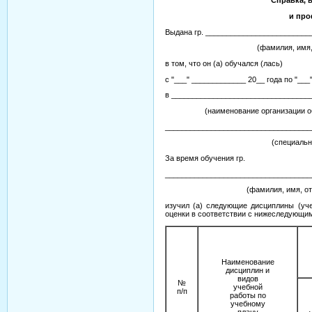
Справка, 
и про
Выдана гр. ________________________
(фамилия, имя, отчество 
в том, что он (а) обучался (лась)
с "___" _____________ 20__ года по "___
в _________________________________
(наименование организации образ
___________________________________
(специальность, фор
За время обучения гр.
___________________________________
(фамилия, имя, отчество п
изучил (а) следующие дисциплины (уче
оценки в соответствии с нижеследующи
Наименование
дисциплин и
видов
№
учебной
п/п
работы по
учебному