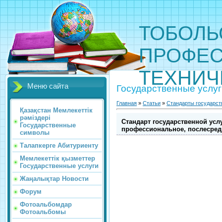
ТОБОЛЬ
ПРОФЕС
ТЕХНИЧ
Меню сайта
Государственные услуг
Главная
»
Статьи
»
Стандарты государст
Қазақстан Мемлекеттік
рәміздері
Стандарт государственной усл
Государственные
профессиональное, послесред
символы
Талапкерге Абитуриенту
Мемлекеттік қызметтер
Государственные услуги
Жаңалықтар Новости
Форум
Фотоальбомдар
Фотоальбомы