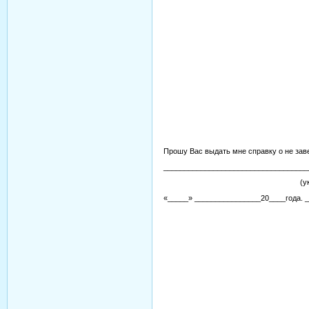
Прошу Вас выдать мне справку о не зав
___________________________________
(указать при
«_____» ________________20____года. 
/подпи