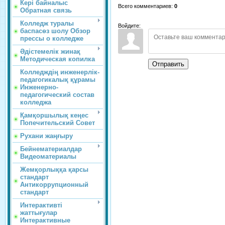
Кері байналыс
Всего комментариев
:
0
Обратная связь
Колледж туралы
Войдите:
баспасөз шолу Обзор
прессы о колледже
Әдістемелік жинақ
Методическая копилка
Отправить
Колледждің инженерлік-
педагогикалық құрамы
Инженерно-
педагогический состав
колледжа
Қамқоршылық кеңес
Попечительский Совет
Рухани жаңғыру
Бейнематериалдар
Видеоматериалы
Жемқорлыққа қарсы
стандарт
Антикоррупционный
стандарт
Интерактивті
жаттығулар
Интерактивные