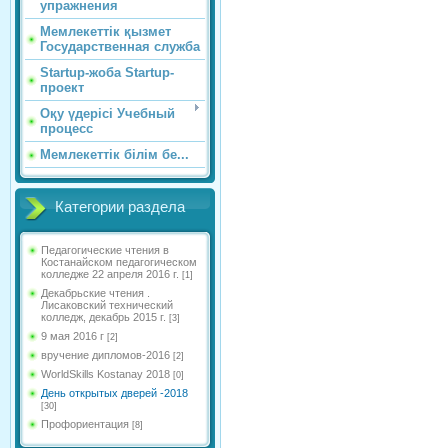
упражнения
Мемлекеттік қызмет
Государственная служба
Startup-жоба Startup-
проект
Оқу үдерісі Учебный
процесс
Мемлекеттік білім бе...
Категории раздела
Педагогические чтения в
Костанайском педагогическом
колледже 22 апреля 2016 г.
[1]
Декабрьские чтения .
Лисаковский технический
колледж, декабрь 2015 г.
[3]
9 мая 2016 г
[2]
вручение дипломов-2016
[2]
WorldSkills Kostanay 2018
[0]
День открытых дверей -2018
[30]
Профориентация
[8]