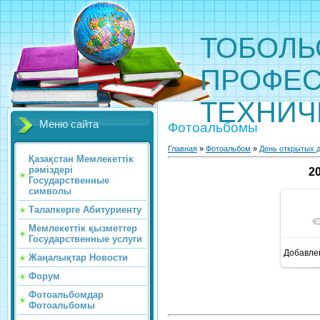
ТОБОЛЬ
ПРОФЕС
ТЕХНИЧ
Меню сайта
Фотоальбомы
Главная
»
Фотоальбом
»
День открытых д
Қазақстан Мемлекеттік
рәміздері
2
Государственные
символы
Талапкерге Абитуриенту
Мемлекеттік қызметтер
Государственные услуги
Добавле
Жаңалықтар Новости
1
Форум
Фотоальбомдар
Фотоальбомы