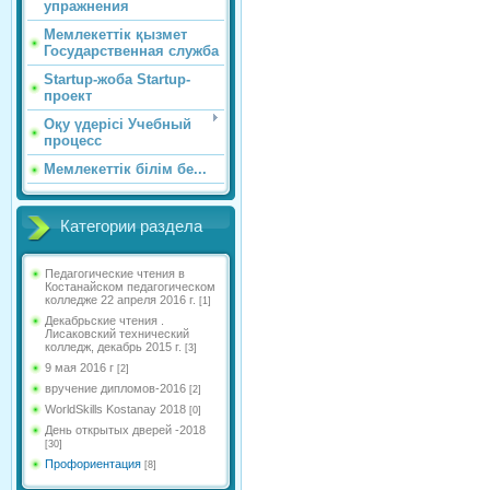
упражнения
Мемлекеттік қызмет
Государственная служба
Startup-жоба Startup-
проект
Оқу үдерісі Учебный
процесс
Мемлекеттік білім бе...
Категории раздела
Педагогические чтения в
Костанайском педагогическом
колледже 22 апреля 2016 г.
[1]
Декабрьские чтения .
Лисаковский технический
колледж, декабрь 2015 г.
[3]
9 мая 2016 г
[2]
вручение дипломов-2016
[2]
WorldSkills Kostanay 2018
[0]
День открытых дверей -2018
[30]
Профориентация
[8]