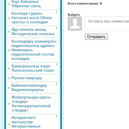
Кері байналыс
Всего комментариев
:
0
Обратная связь
Колледж туралы
Войдите:
баспасөз шолу Обзор
прессы о колледже
Әдістемелік жинақ
Методическая копилка
Отправить
Колледждің инженерлік-
педагогикалық құрамы
Инженерно-
педагогический состав
колледжа
Қамқоршылық кеңес
Попечительский Совет
Рухани жаңғыру
Бейнематериалдар
Видеоматериалы
Жемқорлыққа қарсы
стандарт
Антикоррупционный
стандарт
Интерактивті
жаттығулар
Интерактивные