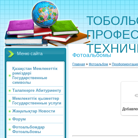
ТОБОЛЬ
ПРОФЕС
ТЕХНИЧ
Меню сайта
Фотоальбомы
Главная
»
Фотоальбом
»
Профориентаци
Қазақстан Мемлекеттік
рәміздері
Государственные
символы
Талапкерге Абитуриенту
Мемлекеттік қызметтер
Государственные услуги
Добавле
Жаңалықтар Новости
1
Форум
Фотоальбомдар
Фотоальбомы