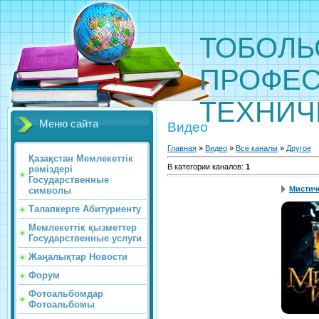
ТОБОЛЬ
ПРОФЕС
ТЕХНИЧ
Меню сайта
Видео
Главная
»
Видео
»
Все каналы
»
Другое
Қазақстан Мемлекеттік
В категории каналов
:
1
рәміздері
Государственные
Мистич
символы
Талапкерге Абитуриенту
Мемлекеттік қызметтер
Государственные услуги
Жаңалықтар Новости
Форум
Фотоальбомдар
Фотоальбомы