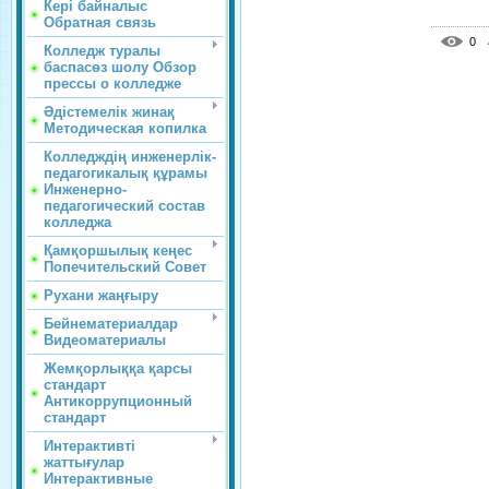
Кері байналыс
Обратная связь
0
Колледж туралы
баспасөз шолу Обзор
прессы о колледже
Әдістемелік жинақ
Методическая копилка
Колледждің инженерлік-
педагогикалық құрамы
Инженерно-
педагогический состав
колледжа
Қамқоршылық кеңес
Попечительский Совет
Рухани жаңғыру
Бейнематериалдар
Видеоматериалы
Жемқорлыққа қарсы
стандарт
Антикоррупционный
стандарт
Интерактивті
жаттығулар
Интерактивные