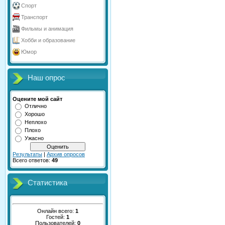
Спорт
Транспорт
Фильмы и анимация
Хобби и образование
Юмор
Наш опрос
Оцените мой сайт
Отлично
Хорошо
Неплохо
Плохо
Ужасно
Результаты
|
Архив опросов
Всего ответов:
49
Статистика
Онлайн всего:
1
Гостей:
1
Пользователей:
0