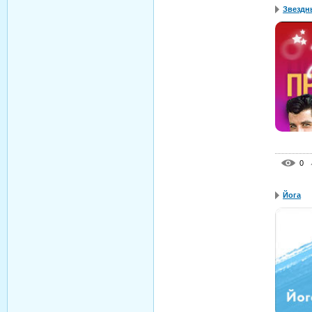
Звездн
0
Йога