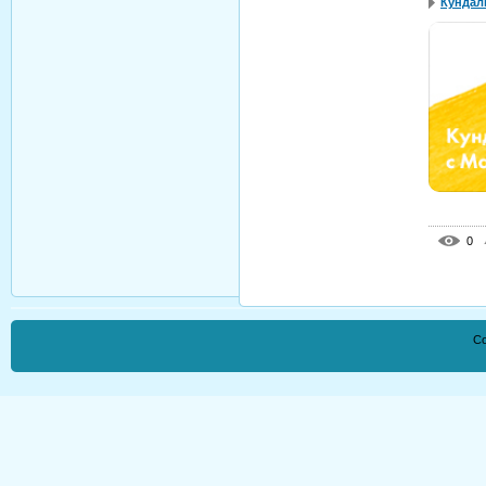
Кундали
0
Co