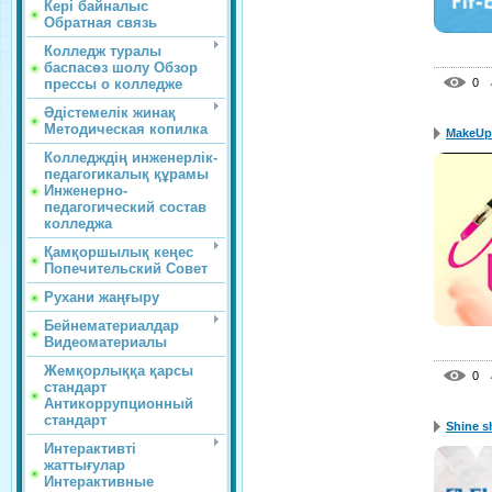
Кері байналыс
Обратная связь
Колледж туралы
баспасөз шолу Обзор
прессы о колледже
0
Әдістемелік жинақ
Методическая копилка
MakeUp
Колледждің инженерлік-
педагогикалық құрамы
Инженерно-
педагогический состав
колледжа
Қамқоршылық кеңес
Попечительский Совет
Рухани жаңғыру
Бейнематериалдар
Видеоматериалы
Жемқорлыққа қарсы
0
стандарт
Антикоррупционный
стандарт
Shine 
Интерактивті
жаттығулар
Интерактивные