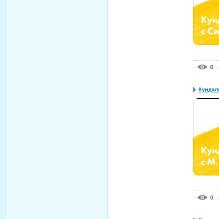
0
Кундали
0