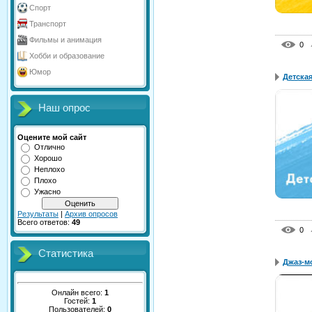
Спорт
Транспорт
Фильмы и анимация
0
Хобби и образование
Юмор
Детская
Наш опрос
Оцените мой сайт
Отлично
Хорошо
Неплохо
Плохо
Ужасно
Результаты
|
Архив опросов
Всего ответов:
49
0
Статистика
Джаз-м
Онлайн всего:
1
Гостей:
1
Пользователей:
0