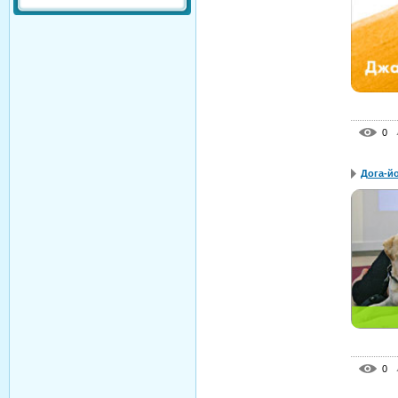
0
Дога-й
0