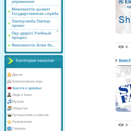
упражнения
Мемлекеттік қызмет
Государственная служба
Startup-жоба Startup-
проект
Оқу үдерісі Учебный
процесс
Мемлекеттік білім бе...
0
Категории каналов
Street 
Другое
Компьютерные игры
Красота и здоровье
Люди и блоги
Музыка
Общество
Путешествия и события
Развлечения
0
Сериалы