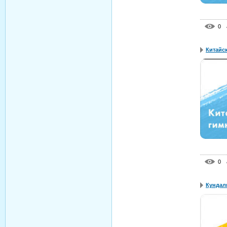
0
Китайс
0
Кундали