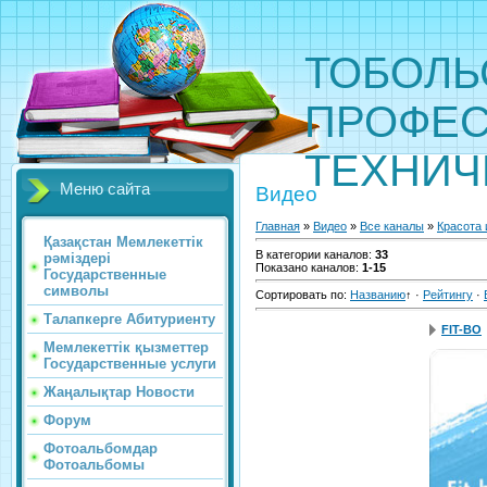
ТОБОЛЬ
ПРОФЕС
ТЕХНИЧ
Меню сайта
Видео
Главная
»
Видео
»
Все каналы
»
Красота 
Қазақстан Мемлекеттік
В категории каналов
:
33
рәміздері
Показано каналов
:
1-15
Государственные
символы
Сортировать по
:
Названию
↑
·
Рейтингу
·
Талапкерге Абитуриенту
FIT-BO
Мемлекеттік қызметтер
Государственные услуги
Жаңалықтар Новости
Форум
Фотоальбомдар
Фотоальбомы