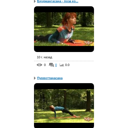
Бхуджангасана - поза ко...
10 г. назад
0
0
0.0
Пурвоттанасана