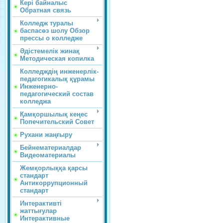
Кері байналыс
Обратная связь
Колледж туралы
баспасөз шолу Обзор
прессы о колледже
Әдістемелік жинақ
Методическая копилка
Колледждің инженерлік-
педагогикалық құрамы
Инженерно-
педагогический состав
колледжа
Қамқоршылық кеңес
Попечительский Совет
Рухани жаңғыру
Бейнематериалдар
Видеоматериалы
Жемқорлыққа қарсы
стандарт
Антикоррупционный
стандарт
Интерактивті
жаттығулар
Интерактивные