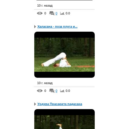
10 г. назад
0
0
0.0
Халасана - поза плуга и...
10 г. назад
0
0
0.0
Урдхва Прасарита падасана