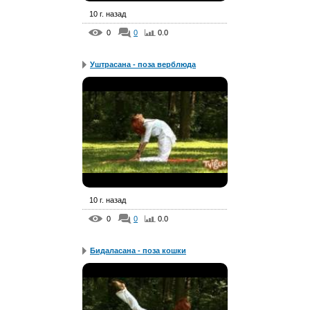
10 г. назад
0
0
0.0
Уштрасана - поза верблюда
10 г. назад
0
0
0.0
Бидаласана - поза кошки