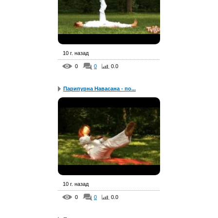
10 г. назад
0
0
0.0
Парипурна Навасана - по...
10 г. назад
0
0
0.0