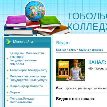
ТОБОЛЬ
КОЛЛЕ
Меню сайта
Видео
Главная
»
Видео
»
Красота и здоровье
Қазақстан Мемлекеттік
рәміздері
Государственные
КАНАЛ:
символы
Просмот
Талапкерге Абитуриенту
Мемлекеттік қызметтер
Государственные услуги
Жаңалықтар Новости
Йога — древняя практика достижения га
Форум
Видео этого канала
:
Фотоальбомдар
Фотоальбомы