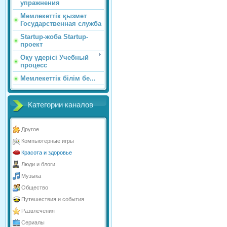
упражнения
Мемлекеттік қызмет
Государственная служба
Startup-жоба Startup-
проект
Оқу үдерісі Учебный
процесс
Мемлекеттік білім бе...
Категории каналов
Другое
Компьютерные игры
Красота и здоровье
Люди и блоги
Музыка
Общество
Путешествия и события
Развлечения
Сериалы