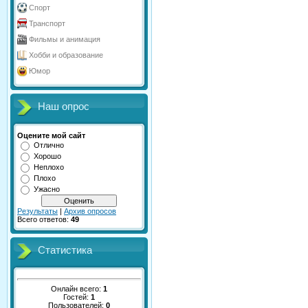
Спорт
Транспорт
Фильмы и анимация
Хобби и образование
Юмор
Наш опрос
Оцените мой сайт
Отлично
Хорошо
Неплохо
Плохо
Ужасно
Результаты
|
Архив опросов
Всего ответов:
49
Статистика
Онлайн всего:
1
Гостей:
1
Пользователей:
0