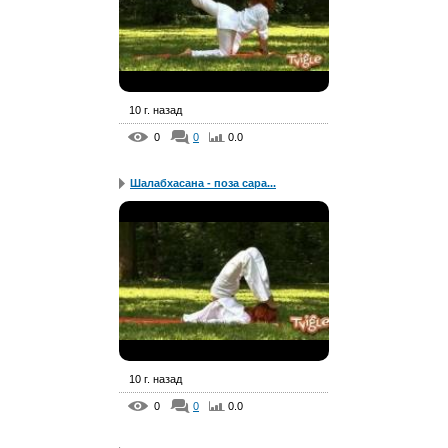
10 г. назад
0
0
0.0
Шалабхасана - поза сара...
10 г. назад
0
0
0.0