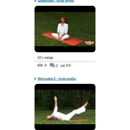
Шавасана - поза трупа
10 г. назад
0
0
0.0
Матсьяна 2 - поза рыбы