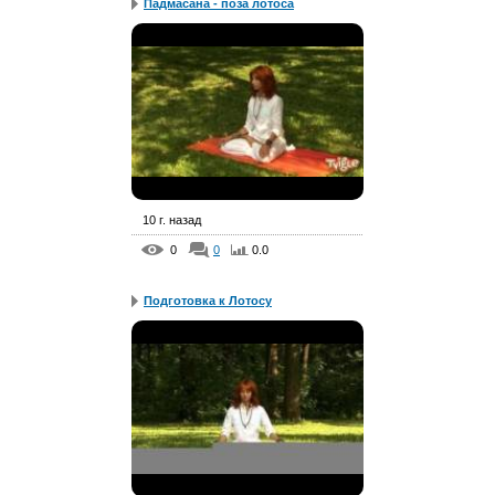
Падмасана - поза лотоса
10 г. назад
0
0
0.0
Подготовка к Лотосу