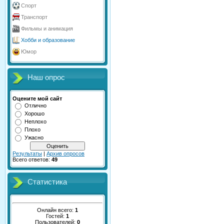
Спорт
Транспорт
Фильмы и анимация
Хобби и образование
Юмор
Наш опрос
Оцените мой сайт
Отлично
Хорошо
Неплохо
Плохо
Ужасно
Результаты
|
Архив опросов
Всего ответов:
49
Статистика
Онлайн всего:
1
Гостей:
1
Пользователей:
0