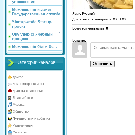
упражнения
Мемлекеттік қызмет
Язык
: Русский
Государственная служба
Длительность материала
: 00:01:06
Startup-жоба Startup-
проект
Всего комментариев
:
0
Оқу үдерісі Учебный
процесс
Войдите:
Мемлекеттік білім бе...
Категории каналов
Отправить
Другое
Компьютерные игры
Красота и здоровье
Люди и блоги
Музыка
Общество
Путешествия и события
Развлечения
Сериалы