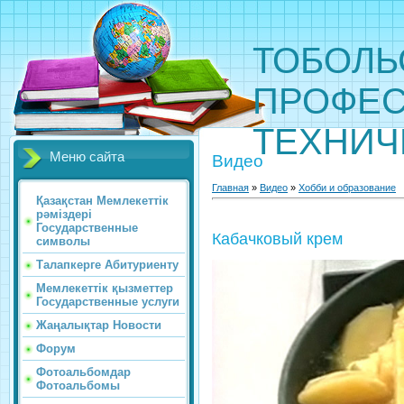
ТОБОЛЬ
ПРОФЕС
ТЕХНИЧ
Меню сайта
Видео
Главная
»
Видео
»
Хобби и образование
Қазақстан Мемлекеттік
рәміздері
Государственные
Кабачковый крем
символы
Талапкерге Абитуриенту
Мемлекеттік қызметтер
Государственные услуги
Жаңалықтар Новости
Форум
Фотоальбомдар
Фотоальбомы