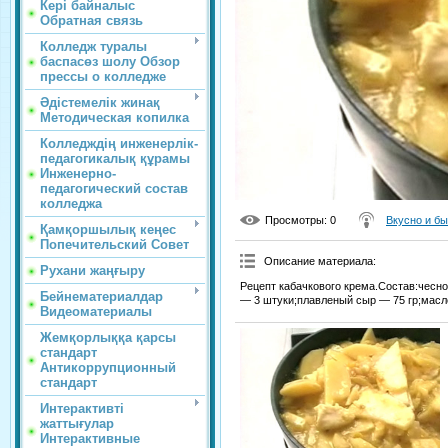
Кері байналыс
Обратная связь
Колледж туралы
баспасөз шолу Обзор
прессы о колледже
Әдістемелік жинақ
Методическая копилка
Колледждің инженерлік-
педагогикалық құрамы
Инженерно-
педагогический состав
колледжа
Просмотры
: 0
Вкусно и б
Қамқоршылық кеңес
Попечительский Совет
Описание материала
:
Рухани жаңғыру
Рецепт кабачкового крема.Состав:чесно
Бейнематериалдар
— 3 штуки;плавленый сыр — 75 гр;масло
Видеоматериалы
Жемқорлыққа қарсы
стандарт
Антикоррупционный
стандарт
Интерактивті
жаттығулар
Интерактивные