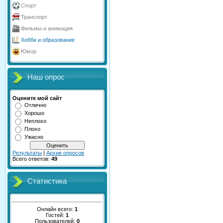
Спорт
Транспорт
Фильмы и анимация
Хобби и образование
Юмор
Наш опрос
Оцените мой сайт
Отлично
Хорошо
Неплохо
Плохо
Ужасно
Результаты
|
Архив опросов
Всего ответов:
49
Статистика
Онлайн всего:
1
Гостей:
1
Пользователей:
0