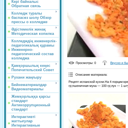
Кері байналыс
Обратная связь
Колледж туралы
баспасөз шолу Обзор
прессы о колледже
Әдістемелік жинақ
Методическая копилка
Колледждің инженерлік-
педагогикалық құрамы
Инженерно-
педагогический состав
колледжа
Просмотры
: 0
Вкусно и б
Қамқоршылық кеңес
Попечительский Совет
Описание материала
:
Рухани жаңғыру
Рецепт испанской кухни.На 4 порции:кр
Бейнематериалдар
гр;пшеничная мука — 100 гр;лук — 1 шт
Видеоматериалы
Жемқорлыққа қарсы
стандарт
Антикоррупционный
стандарт
Интерактивті
жаттығулар
Интерактивные