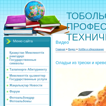
ТОБОЛЬ
ПРОФЕС
ТЕХНИЧ
Меню сайта
Видео
Главная
»
Видео
»
Хобби и образование
Қазақстан Мемлекеттік
рәміздері
Государственные
Оладьи из трески и крев
символы
Талапкерге Абитуриенту
Мемлекеттік қызметтер
Государственные услуги
Жаңалықтар Новости
Форум
Фотоальбомдар
Фотоальбомы