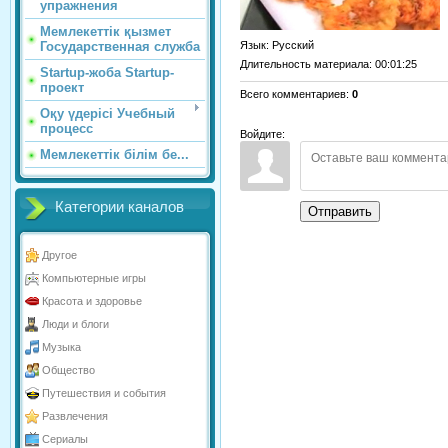
упражнения
Мемлекеттік қызмет
Язык
: Русский
Государственная служба
Длительность материала
: 00:01:25
Startup-жоба Startup-
проект
Всего комментариев
:
0
Оқу үдерісі Учебный
процесс
Войдите:
Мемлекеттік білім бе...
Категории каналов
Отправить
Другое
Компьютерные игры
Красота и здоровье
Люди и блоги
Музыка
Общество
Путешествия и события
Развлечения
Сериалы