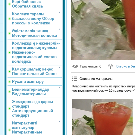
Кері байналыс
Обратная связь
Колледж туралы
баспасөз шолу Обзор
прессы о колледже
Әдістемелік жинақ
Методическая копилка
Колледждің инженерлік-
педагогикалық құрамы
Инженерно-
педагогический состав
колледжа
Просмотры
: 0
Вкусно и б
Қамқоршылық кеңес
Попечительский Совет
Описание материала
:
Рухани жаңғыру
Классический коктейль из простых ингр
Бейнематериалдар
части;лимонный сок — 10 гр;лед, соус «
Видеоматериалы
Жемқорлыққа қарсы
стандарт
Антикоррупционный
стандарт
Интерактивті
жаттығулар
Интерактивные