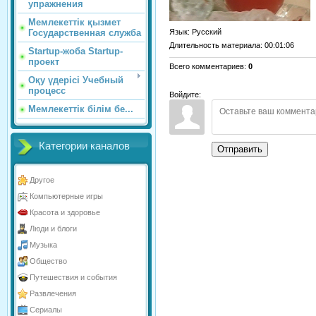
упражнения
Мемлекеттік қызмет
Язык
: Русский
Государственная служба
Длительность материала
: 00:01:06
Startup-жоба Startup-
проект
Всего комментариев
:
0
Оқу үдерісі Учебный
процесс
Войдите:
Мемлекеттік білім бе...
Категории каналов
Отправить
Другое
Компьютерные игры
Красота и здоровье
Люди и блоги
Музыка
Общество
Путешествия и события
Развлечения
Сериалы