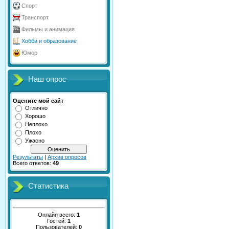
Спорт
Транспорт
Фильмы и анимация
Хобби и образование
Юмор
Наш опрос
Оцените мой сайт
Отлично
Хорошо
Неплохо
Плохо
Ужасно
Результаты
|
Архив опросов
Всего ответов:
49
Статистика
Онлайн всего:
1
Гостей:
1
Пользователей:
0