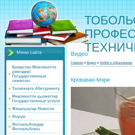
ТОБОЛЬ
ПРОФЕС
ТЕХНИЧ
Меню сайта
Видео
Главная
»
Видео
»
Хобби и образование
Қазақстан Мемлекеттік
рәміздері
Государственные
Кровавая Мэри
символы
Талапкерге Абитуриенту
Мемлекеттік қызметтер
Государственные услуги
Жаңалықтар Новости
Форум
Фотоальбомдар
Фотоальбомы