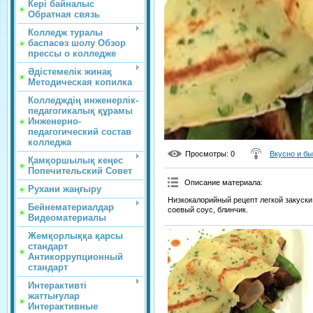
Кері байналыс
Обратная связь
Колледж туралы
баспасөз шолу Обзор
прессы о колледже
Әдістемелік жинақ
Методическая копилка
Колледждің инженерлік-
педагогикалық құрамы
Инженерно-
педагогический состав
колледжа
Просмотры
: 0
Вкусно и б
Қамқоршылық кеңес
Попечительский Совет
Описание материала
:
Рухани жаңғыру
Низкокалорийный рецепт легкой закуски
Бейнематериалдар
соевый соус, блинчик.
Видеоматериалы
Жемқорлыққа қарсы
стандарт
Антикоррупционный
стандарт
Интерактивті
жаттығулар
Интерактивные