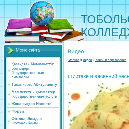
ТОБОЛЬ
КОЛЛЕ
Меню сайта
Видео
Главная
»
Видео
»
Хобби и образование
Қазақстан Мемлекеттік
рәміздері
Государственные
Шиитаке и весенний чес
символы
Талапкерге Абитуриенту
Мемлекеттік қызметтер
Государственные услуги
Жаңалықтар Новости
Форум
Фотоальбомдар
Фотоальбомы