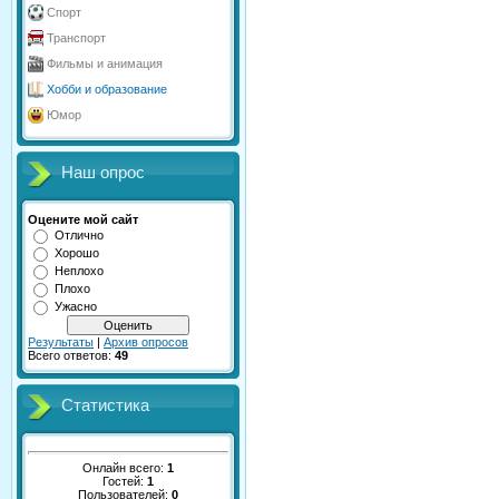
Спорт
Транспорт
Фильмы и анимация
Хобби и образование
Юмор
Наш опрос
Оцените мой сайт
Отлично
Хорошо
Неплохо
Плохо
Ужасно
Результаты
|
Архив опросов
Всего ответов:
49
Статистика
Онлайн всего:
1
Гостей:
1
Пользователей:
0