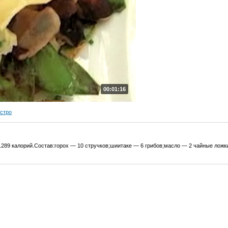
00:01:16
ыстро
.289 калорий.Состав:горох — 10 стручков;шиитаке — 6 грибов;масло — 2 чайные ложки;