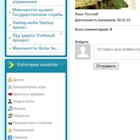
упражнения
Мемлекеттік қызмет
Язык
: Русский
Государственная служба
Длительность материала
: 00:01:16
Startup-жоба Startup-
проект
Всего комментариев
:
0
Оқу үдерісі Учебный
процесс
Войдите:
Мемлекеттік білім бе...
Категории каналов
Отправить
Другое
Компьютерные игры
Красота и здоровье
Люди и блоги
Музыка
Общество
Путешествия и события
Развлечения
Сериалы