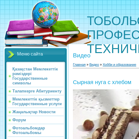
ТОБОЛЬ
ПРОФЕС
ТЕХНИЧ
Меню сайта
Видео
Главная
»
Видео
»
Хобби и образование
Қазақстан Мемлекеттік
рәміздері
Государственные
Сырная нуга с хлебом
символы
Талапкерге Абитуриенту
Мемлекеттік қызметтер
Государственные услуги
Жаңалықтар Новости
Форум
Фотоальбомдар
Фотоальбомы