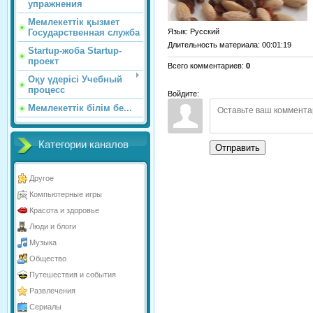
упражнения
Мемлекеттік қызмет
Язык
: Русский
Государственная служба
Длительность материала
: 00:01:19
Startup-жоба Startup-
проект
Всего комментариев
:
0
Оқу үдерісі Учебный
процесс
Войдите:
Мемлекеттік білім бе...
Категории каналов
Отправить
Другое
Компьютерные игры
Красота и здоровье
Люди и блоги
Музыка
Общество
Путешествия и события
Развлечения
Сериалы