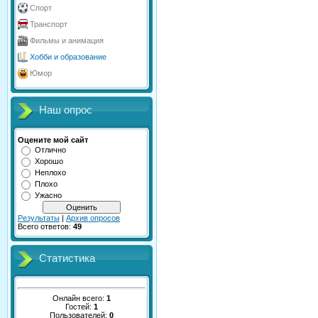
Спорт
Транспорт
Фильмы и анимация
Хобби и образование
Юмор
Наш опрос
Оцените мой сайт
Отлично
Хорошо
Неплохо
Плохо
Ужасно
Результаты
|
Архив опросов
Всего ответов:
49
Статистика
Онлайн всего:
1
Гостей:
1
Пользователей:
0