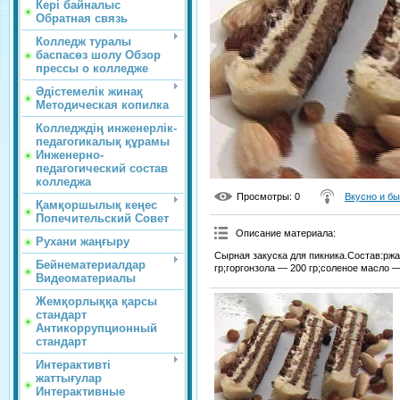
Кері байналыс
Обратная связь
Колледж туралы
баспасөз шолу Обзор
прессы о колледже
Әдістемелік жинақ
Методическая копилка
Колледждің инженерлік-
педагогикалық құрамы
Инженерно-
педагогический состав
колледжа
Просмотры
: 0
Вкусно и б
Қамқоршылық кеңес
Попечительский Совет
Описание материала
:
Рухани жаңғыру
Сырная закуска для пикника.Состав:рж
Бейнематериалдар
гр;горгонзола — 200 гр;соленое масло —
Видеоматериалы
Жемқорлыққа қарсы
стандарт
Антикоррупционный
стандарт
Интерактивті
жаттығулар
Интерактивные