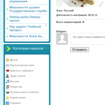
упражнения
Мемлекеттік қызмет
Язык
: Русский
Государственная служба
Длительность материала
: 00:01:11
Startup-жоба Startup-
проект
Всего комментариев
:
0
Оқу үдерісі Учебный
процесс
Войдите:
Мемлекеттік білім бе...
Категории каналов
Отправить
Другое
Компьютерные игры
Красота и здоровье
Люди и блоги
Музыка
Общество
Путешествия и события
Развлечения
Сериалы