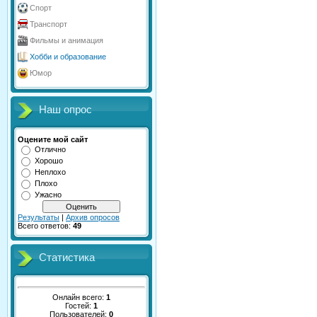
Спорт
Транспорт
Фильмы и анимация
Хобби и образование
Юмор
Наш опрос
Оцените мой сайт
Отлично
Хорошо
Неплохо
Плохо
Ужасно
Результаты
|
Архив опросов
Всего ответов:
49
Статистика
Онлайн всего:
1
Гостей:
1
Пользователей:
0