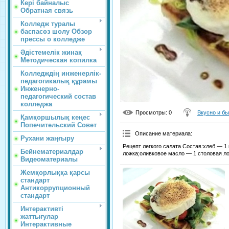
Кері байналыс
Обратная связь
Колледж туралы
баспасөз шолу Обзор
прессы о колледже
Әдістемелік жинақ
Методическая копилка
Колледждің инженерлік-
педагогикалық құрамы
Инженерно-
педагогический состав
колледжа
Просмотры
: 0
Вкусно и б
Қамқоршылық кеңес
Попечительский Совет
Описание материала
:
Рухани жаңғыру
Рецепт легкого салата.Состав:хлеб — 1
Бейнематериалдар
ложка;оливковое масло — 1 столовая лож
Видеоматериалы
Жемқорлыққа қарсы
стандарт
Антикоррупционный
стандарт
Интерактивті
жаттығулар
Интерактивные