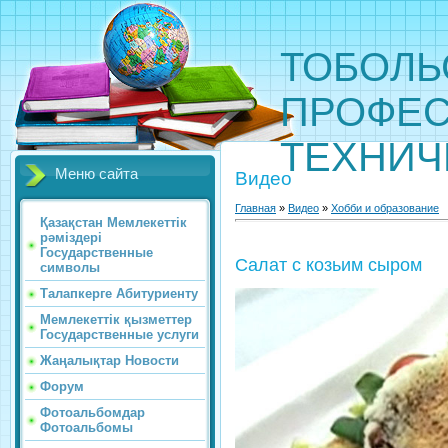
ТОБОЛЬ
ПРОФЕС
ТЕХНИЧ
Меню сайта
Видео
Главная
»
Видео
»
Хобби и образование
Қазақстан Мемлекеттік
рәміздері
Государственные
Салат с козьим сыром
символы
Талапкерге Абитуриенту
Мемлекеттік қызметтер
Государственные услуги
Жаңалықтар Новости
Форум
Фотоальбомдар
Фотоальбомы