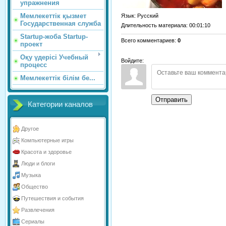
упражнения
Мемлекеттік қызмет
Язык
: Русский
Государственная служба
Длительность материала
: 00:01:10
Startup-жоба Startup-
Всего комментариев
:
0
проект
Оқу үдерісі Учебный
Войдите:
процесс
Мемлекеттік білім бе...
Отправить
Категории каналов
Другое
Компьютерные игры
Красота и здоровье
Люди и блоги
Музыка
Общество
Путешествия и события
Развлечения
Сериалы