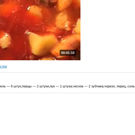
00:01:10
ыстро
ель — 6 штук;перцы — 2 штуки;лук — 1 штука;чеснок — 2 зубчика;чоризо, перец, соль