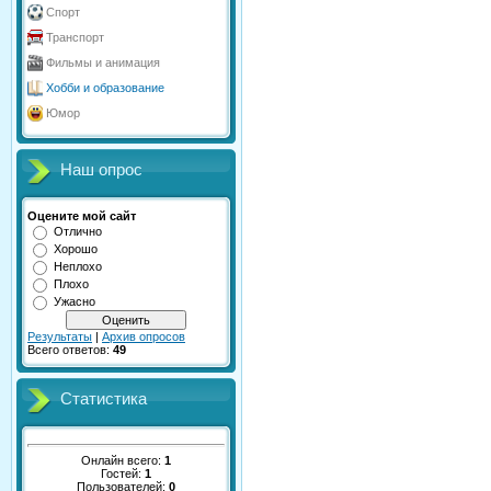
Спорт
Транспорт
Фильмы и анимация
Хобби и образование
Юмор
Наш опрос
Оцените мой сайт
Отлично
Хорошо
Неплохо
Плохо
Ужасно
Результаты
|
Архив опросов
Всего ответов:
49
Статистика
Онлайн всего:
1
Гостей:
1
Пользователей:
0