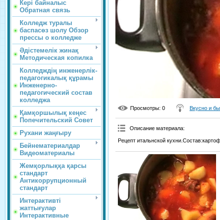
Кері байналыс
Обратная связь
Колледж туралы
баспасөз шолу Обзор
прессы о колледже
Әдістемелік жинақ
Методическая копилка
Колледждің инженерлік-
педагогикалық құрамы
Инженерно-
педагогический состав
колледжа
Просмотры
: 0
Вкусно и б
Қамқоршылық кеңес
Попечительский Совет
Описание материала
:
Рухани жаңғыру
Рецепт итальнской кухни.Состав:картоф
Бейнематериалдар
Видеоматериалы
Жемқорлыққа қарсы
стандарт
Антикоррупционный
стандарт
Интерактивті
жаттығулар
Интерактивные