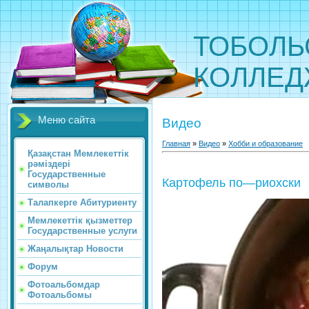
ТОБОЛЬ
КОЛЛЕ
Меню сайта
Видео
Главная
»
Видео
»
Хобби и образование
Қазақстан Мемлекеттік
рәміздері
Государственные
Картофель по—риохски
символы
Талапкерге Абитуриенту
Мемлекеттік қызметтер
Государственные услуги
Жаңалықтар Новости
Форум
Фотоальбомдар
Фотоальбомы