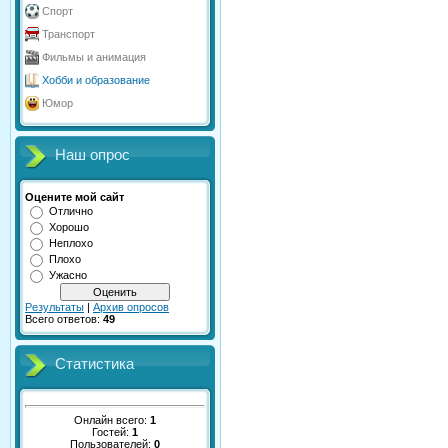
Спорт
Транспорт
Фильмы и анимация
Хобби и образование
Юмор
Наш опрос
Оцените мой сайт
Отлично
Хорошо
Неплохо
Плохо
Ужасно
Результаты
|
Архив опросов
Всего ответов:
49
Статистика
Онлайн всего:
1
Гостей:
1
Пользователей:
0