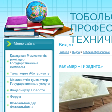
ТОБОЛЬ
ПРОФЕС
ТЕХНИЧ
Меню сайта
Видео
Главная
»
Видео
»
Хобби и образование
Қазақстан Мемлекеттік
рәміздері
Государственные
Кальмар «Тирадито»
символы
Талапкерге Абитуриенту
Мемлекеттік қызметтер
Государственные услуги
Жаңалықтар Новости
Форум
Фотоальбомдар
Фотоальбомы