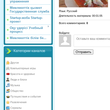
упражнения
Мемлекеттік қызмет
Язык
: Русский
Государственная служба
Длительность материала
: 00:01:05
Startup-жоба Startup-
проект
Всего комментариев
:
0
Оқу үдерісі Учебный
процесс
Войдите:
Мемлекеттік білім бе...
Категории каналов
Отправить
Другое
Компьютерные игры
Красота и здоровье
Люди и блоги
Музыка
Общество
Путешествия и события
Развлечения
Сериалы