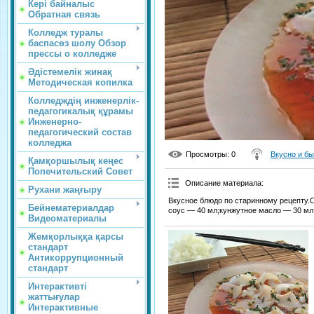
Кері байналыс
Обратная связь
Колледж туралы
баспасөз шолу Обзор
прессы о колледже
Әдістемелік жинақ
Методическая копилка
Колледждің инженерлік-
педагогикалық құрамы
Инженерно-
педагогический состав
колледжа
Просмотры
: 0
Вкусно и б
Қамқоршылық кеңес
Попечительский Совет
Описание материала
:
Рухани жаңғыру
Вкусное блюдо по старинному рецепту.
Бейнематериалдар
соус — 40 мл;кунжутное масло — 30 мл;
Видеоматериалы
Жемқорлыққа қарсы
стандарт
Антикоррупционный
стандарт
Интерактивті
жаттығулар
Интерактивные