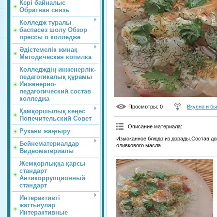
Кері байналыс
Обратная связь
Колледж туралы
баспасөз шолу Обзор
прессы о колледже
Әдістемелік жинақ
Методическая копилка
Колледждің инженерлік-
педагогикалық құрамы
Инженерно-
педагогический состав
колледжа
Просмотры
: 0
Вкусно и б
Қамқоршылық кеңес
Попечительский Совет
Описание материала
:
Рухани жаңғыру
Изысканное блюдо из дорады.Состав:до
Бейнематериалдар
оливкового масла.
Видеоматериалы
Жемқорлыққа қарсы
стандарт
Антикоррупционный
стандарт
Интерактивті
жаттығулар
Интерактивные