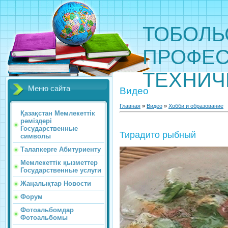
ТОБОЛЬ
ПРОФЕС
ТЕХНИЧ
Меню сайта
Видео
Главная
»
Видео
»
Хобби и образование
Қазақстан Мемлекеттік
рәміздері
Государственные
Тирадито рыбный
символы
Талапкерге Абитуриенту
Мемлекеттік қызметтер
Государственные услуги
Жаңалықтар Новости
Форум
Фотоальбомдар
Фотоальбомы