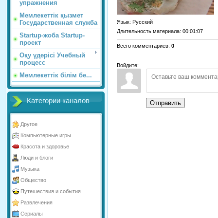
упражнения
Мемлекеттік қызмет
Язык
: Русский
Государственная служба
Длительность материала
: 00:01:07
Startup-жоба Startup-
проект
Всего комментариев
:
0
Оқу үдерісі Учебный
процесс
Войдите:
Мемлекеттік білім бе...
Категории каналов
Отправить
Другое
Компьютерные игры
Красота и здоровье
Люди и блоги
Музыка
Общество
Путешествия и события
Развлечения
Сериалы