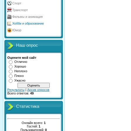
Спорт
Транспорт
Фильмы и анимация
Хобби и образование
Юмор
Наш опрос
Оцените мой сайт
Отлично
Хорошо
Неплохо
Плохо
Ужасно
Результаты
|
Архив опросов
Всего ответов:
49
Статистика
Онлайн всего:
1
Гостей:
1
Пользователей:
0