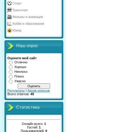
Спорт
Транспорт
Фильмы и анимация
Хобби и образование
Юмор
Наш опрос
Оцените мой сайт
Отлично
Хорошо
Неплохо
Плохо
Ужасно
Результаты
|
Архив опросов
Всего ответов:
49
Статистика
Онлайн всего:
1
Гостей:
1
Пользователей:
0