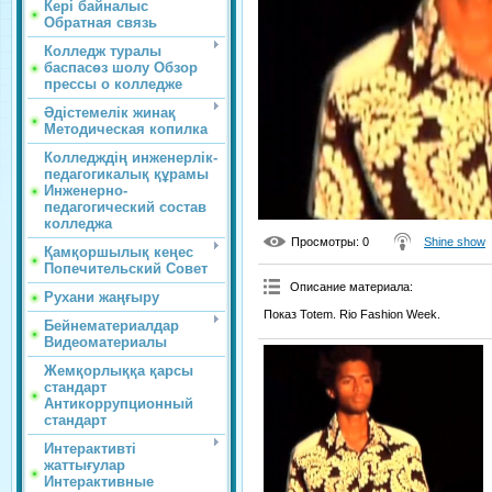
Кері байналыс
Обратная связь
Колледж туралы
баспасөз шолу Обзор
прессы о колледже
Әдістемелік жинақ
Методическая копилка
Колледждің инженерлік-
педагогикалық құрамы
Инженерно-
педагогический состав
колледжа
Просмотры
: 0
Shine show
Қамқоршылық кеңес
Попечительский Совет
Описание материала
:
Рухани жаңғыру
Показ Totem. Rio Fashion Week.
Бейнематериалдар
Видеоматериалы
Жемқорлыққа қарсы
стандарт
Антикоррупционный
стандарт
Интерактивті
жаттығулар
Интерактивные