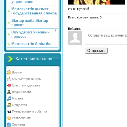
упражнения
Мемлекеттік қызмет
Язык
: Русский
Государственная служба
Всего комментариев
:
0
Startup-жоба Startup-
проект
Войдите:
Оқу үдерісі Учебный
процесс
Мемлекеттік білім бе...
Отправить
Категории каналов
Другое
Компьютерные игры
Красота и здоровье
Люди и блоги
Музыка
Общество
Путешествия и события
Развлечения
Сериалы