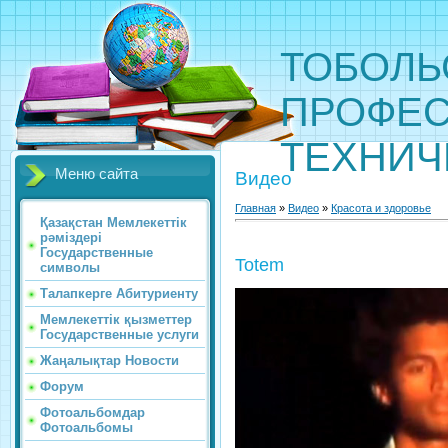
ТОБОЛЬ
ПРОФЕС
ТЕХНИЧ
Меню сайта
Видео
Главная
»
Видео
»
Красота и здоровье
Қазақстан Мемлекеттік
рәміздері
Государственные
Totem
символы
Талапкерге Абитуриенту
Мемлекеттік қызметтер
Государственные услуги
Жаңалықтар Новости
Форум
Фотоальбомдар
Фотоальбомы