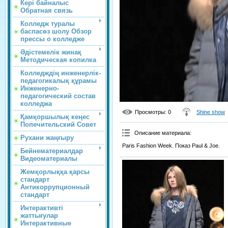
Кері байналыс
Обратная связь
Колледж туралы
баспасөз шолу Обзор
прессы о колледже
Әдістемелік жинақ
Методическая копилка
Колледждің инженерлік-
педагогикалық құрамы
Инженерно-
педагогический состав
колледжа
Просмотры
: 0
Shine show
Қамқоршылық кеңес
Попечительский Совет
Описание материала
:
Рухани жаңғыру
Paris Fashion Week. Показ Paul & Joe.
Бейнематериалдар
Видеоматериалы
Жемқорлыққа қарсы
стандарт
Антикоррупционный
стандарт
Интерактивті
жаттығулар
Интерактивные