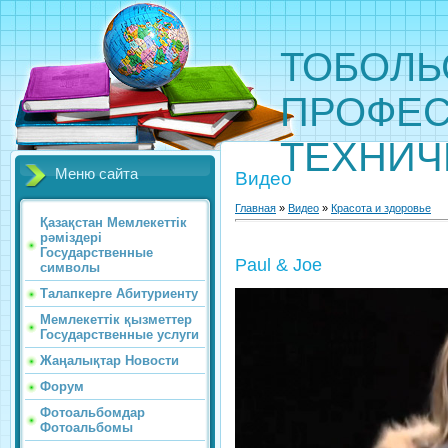
ТОБОЛЬ
ПРОФЕС
ТЕХНИЧ
Меню сайта
Видео
Главная
»
Видео
»
Красота и здоровье
Қазақстан Мемлекеттік
рәміздері
Государственные
Paul & Joe
символы
Талапкерге Абитуриенту
Мемлекеттік қызметтер
Государственные услуги
Жаңалықтар Новости
Форум
Фотоальбомдар
Фотоальбомы