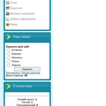
Спорт
Транспорт
Фильмы и анимация
Хобби и образование
Юмор
Наш опрос
Оцените мой сайт
Отлично
Хорошо
Неплохо
Плохо
Ужасно
Результаты
|
Архив опросов
Всего ответов:
49
Статистика
Онлайн всего:
1
Гостей:
1
Пользователей:
0