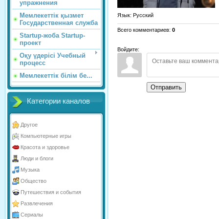
упражнения
Мемлекеттік қызмет
Язык
: Русский
Государственная служба
Всего комментариев
:
0
Startup-жоба Startup-
проект
Войдите:
Оқу үдерісі Учебный
процесс
Мемлекеттік білім бе...
Отправить
Категории каналов
Другое
Компьютерные игры
Красота и здоровье
Люди и блоги
Музыка
Общество
Путешествия и события
Развлечения
Сериалы