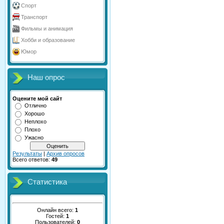
Спорт
Транспорт
Фильмы и анимация
Хобби и образование
Юмор
Наш опрос
Оцените мой сайт
Отлично
Хорошо
Неплохо
Плохо
Ужасно
Результаты
|
Архив опросов
Всего ответов:
49
Статистика
Онлайн всего:
1
Гостей:
1
Пользователей:
0