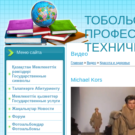
ТОБОЛЬ
ПРОФЕС
ТЕХНИЧ
Меню сайта
Видео
Главная
»
Видео
»
Красота и здоровье
Қазақстан Мемлекеттік
рәміздері
Государственные
Michael Kors
символы
Талапкерге Абитуриенту
Мемлекеттік қызметтер
Государственные услуги
Жаңалықтар Новости
Форум
Фотоальбомдар
Фотоальбомы