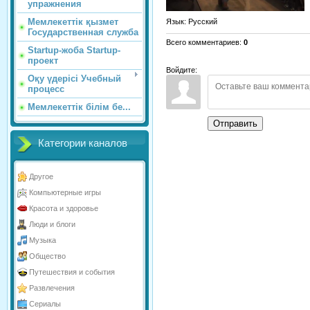
упражнения
Мемлекеттік қызмет
Язык
: Русский
Государственная служба
Всего комментариев
:
0
Startup-жоба Startup-
проект
Войдите:
Оқу үдерісі Учебный
процесс
Мемлекеттік білім бе...
Отправить
Категории каналов
Другое
Компьютерные игры
Красота и здоровье
Люди и блоги
Музыка
Общество
Путешествия и события
Развлечения
Сериалы