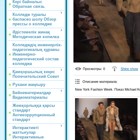
Кері байналыс
Обратная связь
Колледж туралы
баспасөз шолу Обзор
прессы о колледже
Әдістемелік жинақ
Методическая копилка
Колледждің инженерлік-
педагогикалық құрамы
Инженерно-
педагогический состав
колледжа
Просмотры
: 0
Shine show
Қамқоршылық кеңес
Попечительский Совет
Описание материала
:
Рухани жаңғыру
New York Fashion Week. Показ Michael K
Бейнематериалдар
Видеоматериалы
Жемқорлыққа қарсы
стандарт
Антикоррупционный
стандарт
Интерактивті
жаттығулар
Интерактивные