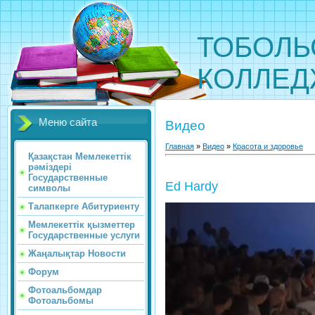
ТОБОЛЬ
КОЛЛЕ
Меню сайта
Видео
Главная
»
Видео
»
Красота и здоровье
Қазақстан Мемлекеттік
рәміздері
Государственные
Ed Hardy
символы
Талапкерге Абитуриенту
Мемлекеттік қызметтер
Государственные услуги
Жаңалықтар Новости
Форум
Фотоальбомдар
Фотоальбомы