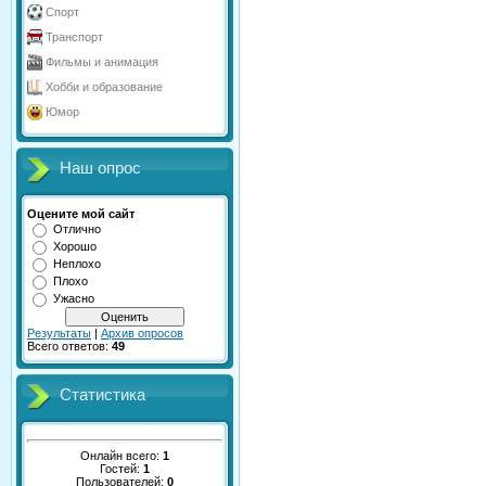
Спорт
Транспорт
Фильмы и анимация
Хобби и образование
Юмор
Наш опрос
Оцените мой сайт
Отлично
Хорошо
Неплохо
Плохо
Ужасно
Результаты
|
Архив опросов
Всего ответов:
49
Статистика
Онлайн всего:
1
Гостей:
1
Пользователей:
0