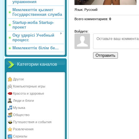
упражнения
Мемлекеттік қызмет
Язык
: Русский
Государственная служба
Всего комментариев
:
0
Startup-жоба Startup-
проект
Войдите:
Оқу үдерісі Учебный
процесс
Мемлекеттік білім бе...
Отправить
Категории каналов
Другое
Компьютерные игры
Красота и здоровье
Люди и блоги
Музыка
Общество
Путешествия и события
Развлечения
Сериалы