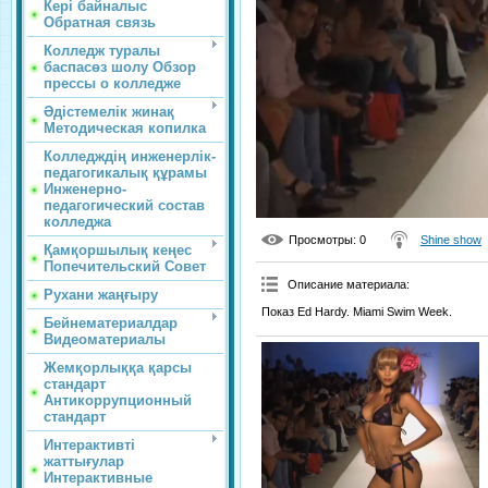
Кері байналыс
Обратная связь
Колледж туралы
баспасөз шолу Обзор
прессы о колледже
Әдістемелік жинақ
Методическая копилка
Колледждің инженерлік-
педагогикалық құрамы
Инженерно-
педагогический состав
колледжа
Просмотры
: 0
Shine show
Қамқоршылық кеңес
Попечительский Совет
Описание материала
:
Рухани жаңғыру
Показ Ed Hardy. Miami Swim Week.
Бейнематериалдар
Видеоматериалы
Жемқорлыққа қарсы
стандарт
Антикоррупционный
стандарт
Интерактивті
жаттығулар
Интерактивные