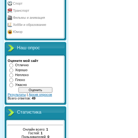
Спорт
Транспорт
Фильмы и анимация
Хобби и образование
Юмор
Наш опрос
Оцените мой сайт
Отлично
Хорошо
Неплохо
Плохо
Ужасно
Результаты
|
Архив опросов
Всего ответов:
49
Статистика
Онлайн всего:
1
Гостей:
1
Пользователей:
0