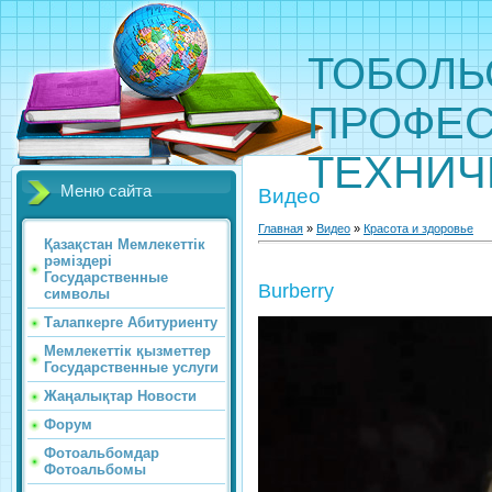
ТОБОЛЬ
ПРОФЕС
ТЕХНИЧ
Меню сайта
Видео
Главная
»
Видео
»
Красота и здоровье
Қазақстан Мемлекеттік
рәміздері
Государственные
Burberry
символы
Талапкерге Абитуриенту
Мемлекеттік қызметтер
Государственные услуги
Жаңалықтар Новости
Форум
Фотоальбомдар
Фотоальбомы