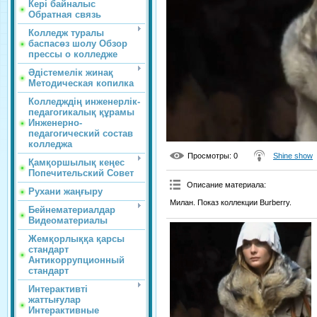
Кері байналыс
Обратная связь
Колледж туралы
баспасөз шолу Обзор
прессы о колледже
Әдістемелік жинақ
Методическая копилка
Колледждің инженерлік-
педагогикалық құрамы
Инженерно-
педагогический состав
колледжа
Просмотры
: 0
Shine show
Қамқоршылық кеңес
Попечительский Совет
Описание материала
:
Рухани жаңғыру
Милан. Показ коллекции Burberry.
Бейнематериалдар
Видеоматериалы
Жемқорлыққа қарсы
стандарт
Антикоррупционный
стандарт
Интерактивті
жаттығулар
Интерактивные