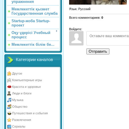
упражнения
Мемлекеттік қызмет
Язык
: Русский
Государственная служба
Всего комментариев
:
0
Startup-жоба Startup-
проект
Войдите:
Оқу үдерісі Учебный
процесс
Мемлекеттік білім бе...
Отправить
Категории каналов
Другое
Компьютерные игры
Красота и здоровье
Люди и блоги
Музыка
Общество
Путешествия и события
Развлечения
Сериалы