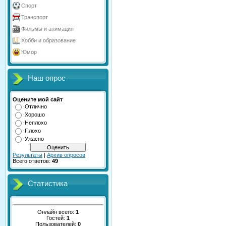
Спорт
Транспорт
Фильмы и анимация
Хобби и образование
Юмор
Наш опрос
Оцените мой сайт
Отлично
Хорошо
Неплохо
Плохо
Ужасно
Результаты
|
Архив опросов
Всего ответов:
49
Статистика
Онлайн всего:
1
Гостей:
1
Пользователей:
0