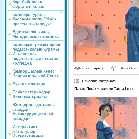
Кері байналыс
Обратная связь
Колледж туралы
баспасөз шолу Обзор
прессы о колледже
Әдістемелік жинақ
Методическая копилка
Колледждің инженерлік-
педагогикалық құрамы
Инженерно-
педагогический состав
колледжа
Просмотры
: 0
Shine show
Қамқоршылық кеңес
Попечительский Совет
Описание материала
:
Рухани жаңғыру
Париж. Показ коллекции Fatima Lopes.
Бейнематериалдар
Видеоматериалы
Жемқорлыққа қарсы
стандарт
Антикоррупционный
стандарт
Интерактивті
жаттығулар
Интерактивные