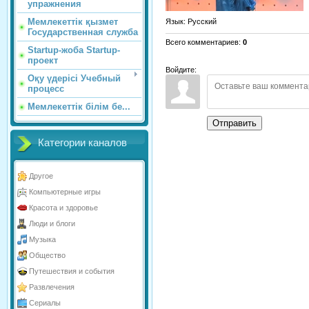
упражнения
Мемлекеттік қызмет
Язык
: Русский
Государственная служба
Всего комментариев
:
0
Startup-жоба Startup-
проект
Войдите:
Оқу үдерісі Учебный
процесс
Мемлекеттік білім бе...
Отправить
Категории каналов
Другое
Компьютерные игры
Красота и здоровье
Люди и блоги
Музыка
Общество
Путешествия и события
Развлечения
Сериалы