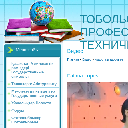
ТОБОЛЬ
ПРОФЕС
ТЕХНИЧ
Меню сайта
Видео
Главная
»
Видео
»
Красота и здоровье
Қазақстан Мемлекеттік
рәміздері
Государственные
Fatima Lopes
символы
Талапкерге Абитуриенту
Мемлекеттік қызметтер
Государственные услуги
Жаңалықтар Новости
Форум
Фотоальбомдар
Фотоальбомы