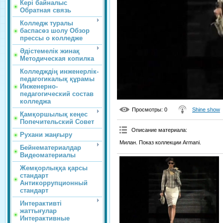
Кері байналыс
Обратная связь
Колледж туралы
баспасөз шолу Обзор
прессы о колледже
Әдістемелік жинақ
Методическая копилка
Колледждің инженерлік-
педагогикалық құрамы
Инженерно-
педагогический состав
колледжа
Просмотры
: 0
Shine show
Қамқоршылық кеңес
Попечительский Совет
Описание материала
:
Рухани жаңғыру
Милан. Показ коллекции Armani.
Бейнематериалдар
Видеоматериалы
Жемқорлыққа қарсы
стандарт
Антикоррупционный
стандарт
Интерактивті
жаттығулар
Интерактивные