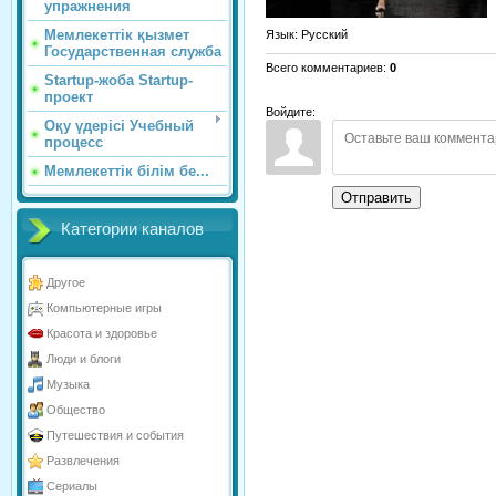
упражнения
Мемлекеттік қызмет
Язык
: Русский
Государственная служба
Всего комментариев
:
0
Startup-жоба Startup-
проект
Войдите:
Оқу үдерісі Учебный
процесс
Мемлекеттік білім бе...
Отправить
Категории каналов
Другое
Компьютерные игры
Красота и здоровье
Люди и блоги
Музыка
Общество
Путешествия и события
Развлечения
Сериалы