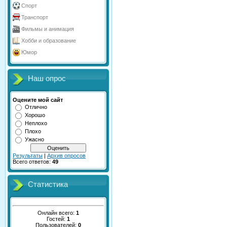
Спорт
Транспорт
Фильмы и анимация
Хобби и образование
Юмор
Наш опрос
Оцените мой сайт
Отлично
Хорошо
Неплохо
Плохо
Ужасно
Результаты
|
Архив опросов
Всего ответов:
49
Статистика
Онлайн всего:
1
Гостей:
1
Пользователей:
0