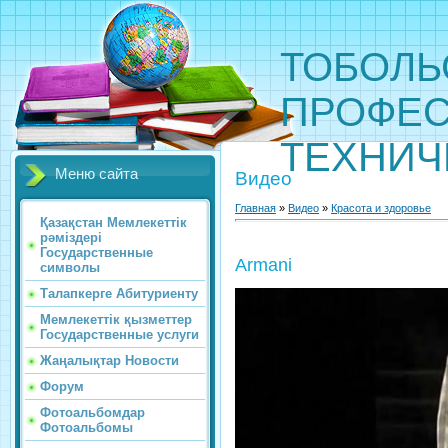
ТОБОЛЬ
ПРОФЕС
ТЕХНИЧ
Меню сайта
Видео
Главная
»
Видео
»
Красота и здоровье
Қазақстан Мемлекеттік
рәміздері
Государственные
Armani
символы
Талапкерге Абитуриенту
Мемлекеттік қызметтер
Государственные услуги
Жаңалықтар Новости
Форум
Фотоальбомдар
Фотоальбомы