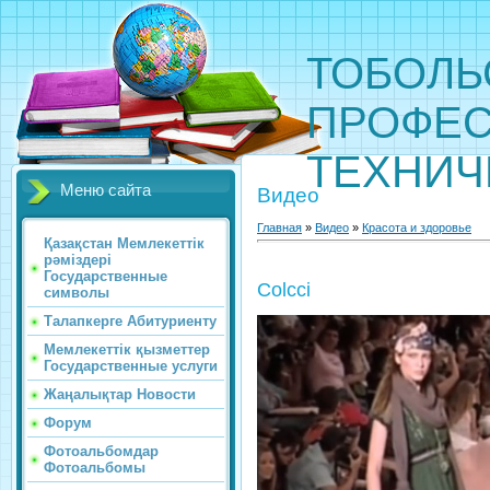
ТОБОЛЬ
ПРОФЕС
ТЕХНИЧ
Меню сайта
Видео
Главная
»
Видео
»
Красота и здоровье
Қазақстан Мемлекеттік
рәміздері
Государственные
Colcci
символы
Талапкерге Абитуриенту
Мемлекеттік қызметтер
Государственные услуги
Жаңалықтар Новости
Форум
Фотоальбомдар
Фотоальбомы