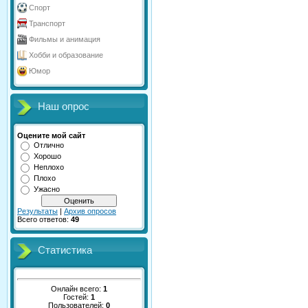
Спорт
Транспорт
Фильмы и анимация
Хобби и образование
Юмор
Наш опрос
Оцените мой сайт
Отлично
Хорошо
Неплохо
Плохо
Ужасно
Результаты
|
Архив опросов
Всего ответов:
49
Статистика
Онлайн всего:
1
Гостей:
1
Пользователей:
0