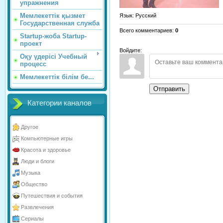
упражнения
Мемлекеттік қызмет
Язык
: Русский
Государственная служба
Всего комментариев
:
0
Startup-жоба Startup-
проект
Войдите:
Оқу үдерісі Учебный
процесс
Мемлекеттік білім бе...
Отправить
Категории каналов
Другое
Компьютерные игры
Красота и здоровье
Люди и блоги
Музыка
Общество
Путешествия и события
Развлечения
Сериалы