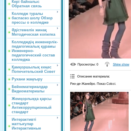
Кері байналыс
Обратная связь
Колледж туралы
баспасөз шолу Обзор
прессы о колледже
Әдістемелік жинақ
Методическая копилка
Колледждің инженерлік-
педагогикалық құрамы
Инженерно-
педагогический состав
колледжа
Просмотры
: 0
Shine show
Қамқоршылық кеңес
Попечительский Совет
Описание материала
:
Рухани жаңғыру
Рио-де-Жанейро. Показ Colcci.
Бейнематериалдар
Видеоматериалы
Жемқорлыққа қарсы
стандарт
Антикоррупционный
стандарт
Интерактивті
жаттығулар
Интерактивные