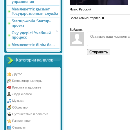
упражнения
Мемлекеттік қызмет
Язык
: Русский
Государственная служба
Всего комментариев
:
0
Startup-жоба Startup-
проект
Войдите:
Оқу үдерісі Учебный
процесс
Мемлекеттік білім бе...
Отправить
Категории каналов
Другое
Компьютерные игры
Красота и здоровье
Люди и блоги
Музыка
Общество
Путешествия и события
Развлечения
Сериалы