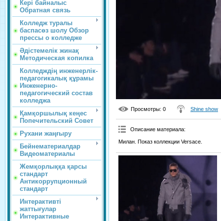
Кері байналыс
Обратная связь
Колледж туралы
баспасөз шолу Обзор
прессы о колледже
Әдістемелік жинақ
Методическая копилка
Колледждің инженерлік-
педагогикалық құрамы
Инженерно-
педагогический состав
колледжа
Просмотры
: 0
Shine show
Қамқоршылық кеңес
Попечительский Совет
Описание материала
:
Рухани жаңғыру
Милан. Показ коллекции Versace.
Бейнематериалдар
Видеоматериалы
Жемқорлыққа қарсы
стандарт
Антикоррупционный
стандарт
Интерактивті
жаттығулар
Интерактивные