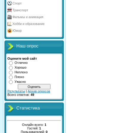
Спорт
Транспорт
Фильмы и анимация
Хобби и образование
Юмор
Наш опрос
Оцените мой сайт
Отлично
Хорошо
Неплохо
Плохо
Ужасно
Результаты
|
Архив опросов
Всего ответов:
49
Статистика
Онлайн всего:
1
Гостей:
1
Пользователей:
0