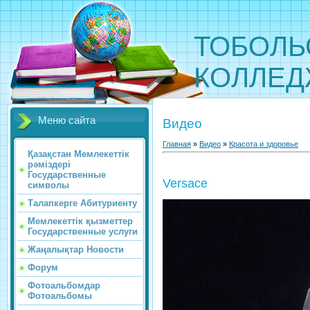
ТОБОЛЬ
КОЛЛЕ
Меню сайта
Видео
Главная
»
Видео
»
Красота и здоровье
Қазақстан Мемлекеттік
рәміздері
Государственные
Versace
символы
Талапкерге Абитуриенту
Мемлекеттік қызметтер
Государственные услуги
Жаңалықтар Новости
Форум
Фотоальбомдар
Фотоальбомы