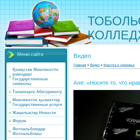
ТОБОЛЬ
КОЛЛЕ
Меню сайта
Видео
Главная
»
Видео
»
Красота и здоровье
Қазақстан Мемлекеттік
рәміздері
Государственные
Аня: «Носите то, что нра
символы
Талапкерге Абитуриенту
Мемлекеттік қызметтер
Государственные услуги
Жаңалықтар Новости
Форум
Фотоальбомдар
Фотоальбомы