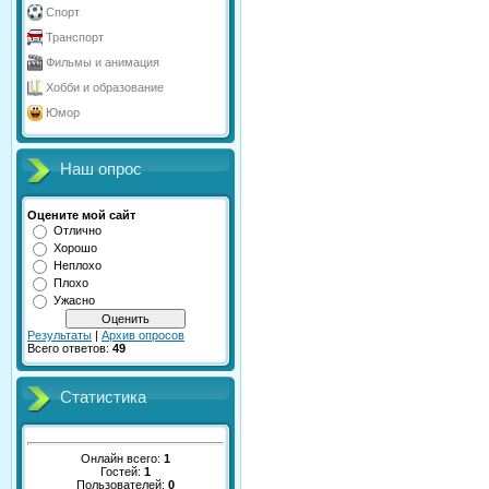
Спорт
Транспорт
Фильмы и анимация
Хобби и образование
Юмор
Наш опрос
Оцените мой сайт
Отлично
Хорошо
Неплохо
Плохо
Ужасно
Результаты
|
Архив опросов
Всего ответов:
49
Статистика
Онлайн всего:
1
Гостей:
1
Пользователей:
0