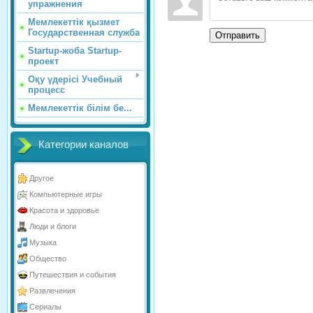
упражнения
Мемлекеттік қызмет
Государственная служба
Отправить
Startup-жоба Startup-
проект
Оқу үдерісі Учебный
процесс
Мемлекеттік білім бе...
Категории каналов
Другое
Компьютерные игры
Красота и здоровье
Люди и блоги
Музыка
Общество
Путешествия и события
Развлечения
Сериалы