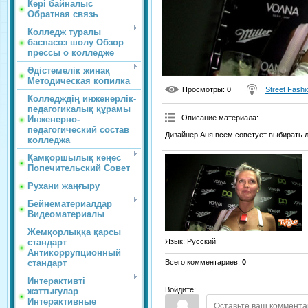
Кері байналыс
Обратная связь
Колледж туралы
баспасөз шолу Обзор
прессы о колледже
Әдістемелік жинақ
Методическая копилка
Просмотры
: 0
Street Fashi
Колледждің инженерлік-
педагогикалық құрамы
Описание материала
:
Инженерно-
педагогический состав
Дизайнер Аня всем советует выбирать л
колледжа
Қамқоршылық кеңес
Попечительский Совет
Рухани жаңғыру
Бейнематериалдар
Видеоматериалы
Жемқорлыққа қарсы
стандарт
Язык
: Русский
Антикоррупционный
стандарт
Всего комментариев
:
0
Интерактивті
Войдите:
жаттығулар
Интерактивные