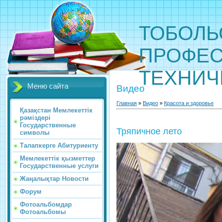
ТОБОЛЬ
ПРОФЕС
ТЕХНИЧ
Меню сайта
Видео
Главная
»
Видео
»
Красота и здоровье
Қазақстан Мемлекеттік
рәміздері
Государственные
Тряпичное лето
символы
Талапкерге Абитуриенту
Мемлекеттік қызметтер
Государственные услуги
Жаңалықтар Новости
Форум
Фотоальбомдар
Фотоальбомы