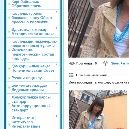
Кері байналыс
Обратная связь
Колледж туралы
баспасөз шолу Обзор
прессы о колледже
Әдістемелік жинақ
Методическая копилка
Колледждің инженерлік-
педагогикалық құрамы
Инженерно-
педагогический состав
колледжа
Просмотры
: 0
Street Fashi
Қамқоршылық кеңес
Попечительский Совет
Описание материала
:
Рухани жаңғыру
Лена воссоздает атмосферу отдыха на 
Бейнематериалдар
Видеоматериалы
Жемқорлыққа қарсы
стандарт
Антикоррупционный
стандарт
Интерактивті
жаттығулар
Интерактивные