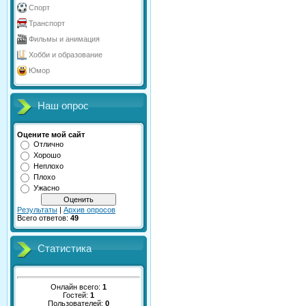
Спорт
Транспорт
Фильмы и анимация
Хобби и образование
Юмор
Наш опрос
Оцените мой сайт
Отлично
Хорошо
Неплохо
Плохо
Ужасно
Результаты
|
Архив опросов
Всего ответов:
49
Статистика
Онлайн всего:
1
Гостей:
1
Пользователей:
0