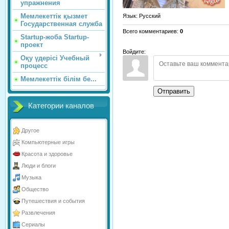
упражнения
Мемлекеттік қызмет
Язык
: Русский
Государственная служба
Всего комментариев
:
0
Startup-жоба Startup-
проект
Войдите:
Оқу үдерісі Учебный
процесс
Мемлекеттік білім бе...
Отправить
Категории каналов
Другое
Компьютерные игры
Красота и здоровье
Люди и блоги
Музыка
Общество
Путешествия и события
Развлечения
Сериалы