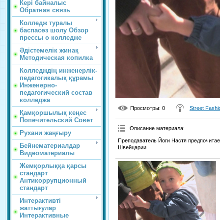
Кері байналыс
Обратная связь
Колледж туралы
баспасөз шолу Обзор
прессы о колледже
Әдістемелік жинақ
Методическая копилка
Колледждің инженерлік-
педагогикалық құрамы
Инженерно-
педагогический состав
колледжа
Просмотры
: 0
Street Fashi
Қамқоршылық кеңес
Попечительский Совет
Описание материала
:
Рухани жаңғыру
Преподаватель Йоги Настя предпочитает
Бейнематериалдар
Швейцарии.
Видеоматериалы
Жемқорлыққа қарсы
стандарт
Антикоррупционный
стандарт
Интерактивті
жаттығулар
Интерактивные