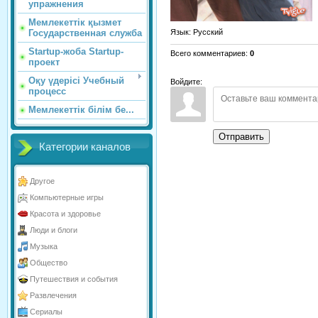
упражнения
Мемлекеттік қызмет
Язык
: Русский
Государственная служба
Startup-жоба Startup-
Всего комментариев
:
0
проект
Оқу үдерісі Учебный
Войдите:
процесс
Мемлекеттік білім бе...
Отправить
Категории каналов
Другое
Компьютерные игры
Красота и здоровье
Люди и блоги
Музыка
Общество
Путешествия и события
Развлечения
Сериалы