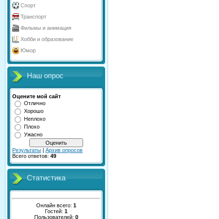
Спорт
Транспорт
Фильмы и анимация
Хобби и образование
Юмор
Наш опрос
Оцените мой сайт
Отлично
Хорошо
Неплохо
Плохо
Ужасно
Результаты
|
Архив опросов
Всего ответов:
49
Статистика
Онлайн всего:
1
Гостей:
1
Пользователей:
0