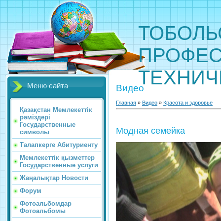
ТОБОЛЬ
ПРОФЕС
ТЕХНИЧ
Меню сайта
Видео
Главная
»
Видео
»
Красота и здоровье
Қазақстан Мемлекеттік
рәміздері
Государственные
Модная семейка
символы
Талапкерге Абитуриенту
Мемлекеттік қызметтер
Государственные услуги
Жаңалықтар Новости
Форум
Фотоальбомдар
Фотоальбомы