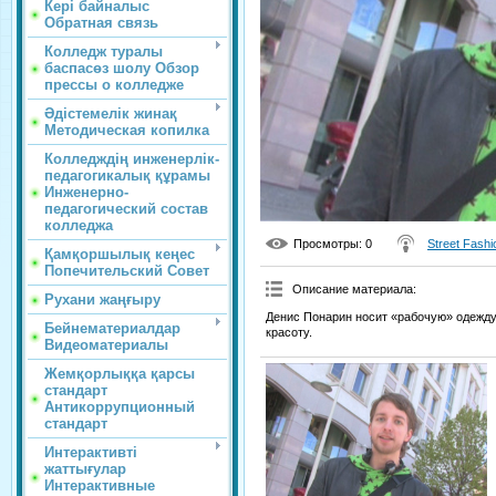
Кері байналыс
Обратная связь
Колледж туралы
баспасөз шолу Обзор
прессы о колледже
Әдістемелік жинақ
Методическая копилка
Колледждің инженерлік-
педагогикалық құрамы
Инженерно-
педагогический состав
колледжа
Просмотры
: 0
Street Fashi
Қамқоршылық кеңес
Попечительский Совет
Описание материала
:
Рухани жаңғыру
Денис Понарин носит «рабочую» одежду
Бейнематериалдар
красоту.
Видеоматериалы
Жемқорлыққа қарсы
стандарт
Антикоррупционный
стандарт
Интерактивті
жаттығулар
Интерактивные