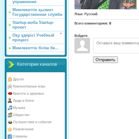
упражнения
Мемлекеттік қызмет
Язык
: Русский
Государственная служба
Startup-жоба Startup-
Всего комментариев
:
0
проект
Оқу үдерісі Учебный
Войдите:
процесс
Мемлекеттік білім бе...
Отправить
Категории каналов
Другое
Компьютерные игры
Красота и здоровье
Люди и блоги
Музыка
Общество
Путешествия и события
Развлечения
Сериалы