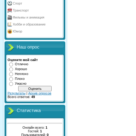
Спорт
Транспорт
Фильмы и анимация
Хобби и образование
Юмор
Наш опрос
Оцените мой сайт
Отлично
Хорошо
Неплохо
Плохо
Ужасно
Результаты
|
Архив опросов
Всего ответов:
49
Статистика
Онлайн всего:
1
Гостей:
1
Пользователей:
0