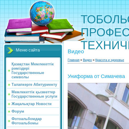
ТОБОЛЬ
ПРОФЕС
ТЕХНИЧ
Меню сайта
Видео
Главная
»
Видео
»
Красота и здоровье
Қазақстан Мемлекеттік
рәміздері
Государственные
Униформа от Симачева
символы
Талапкерге Абитуриенту
Мемлекеттік қызметтер
Государственные услуги
Жаңалықтар Новости
Форум
Фотоальбомдар
Фотоальбомы