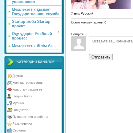
упражнения
Мемлекеттік қызмет
Язык
: Русский
Государственная служба
Startup-жоба Startup-
Всего комментариев
:
0
проект
Оқу үдерісі Учебный
Войдите:
процесс
Мемлекеттік білім бе...
Отправить
Категории каналов
Другое
Компьютерные игры
Красота и здоровье
Люди и блоги
Музыка
Общество
Путешествия и события
Развлечения
Сериалы