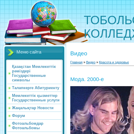
ТОБОЛЬ
КОЛЛЕ
Меню сайта
Видео
Главная
»
Видео
»
Красота и здоровье
Қазақстан Мемлекеттік
рәміздері
Государственные
Мода. 2000-е
символы
Талапкерге Абитуриенту
Мемлекеттік қызметтер
Государственные услуги
Жаңалықтар Новости
Форум
Фотоальбомдар
Фотоальбомы