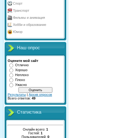
Спорт
Транспорт
Фильмы и анимация
Хобби и образование
Юмор
Наш опрос
Оцените мой сайт
Отлично
Хорошо
Неплохо
Плохо
Ужасно
Результаты
|
Архив опросов
Всего ответов:
49
Статистика
Онлайн всего:
1
Гостей:
1
Пользователей:
0