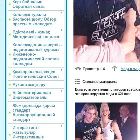
Кері байналыс
Обратная связь
Колледж туралы
баспасөз шолу Обзор
прессы о колледже
Әдістемелік жинақ
Методическая копилка
Колледждің инженерлік-
педагогикалық құрамы
Инженерно-
педагогический состав
колледжа
Просмотры
: 0
Мода в лиц
Қамқоршылық кеңес
Попечительский Совет
Описание материала
:
Рухани жаңғыру
Если есть одна вещь, с которой все диз
Бейнематериалдар
что ориентируется мода в XXI веке.
Видеоматериалы
Жемқорлыққа қарсы
стандарт
Антикоррупционный
стандарт
Интерактивті
жаттығулар
Интерактивные