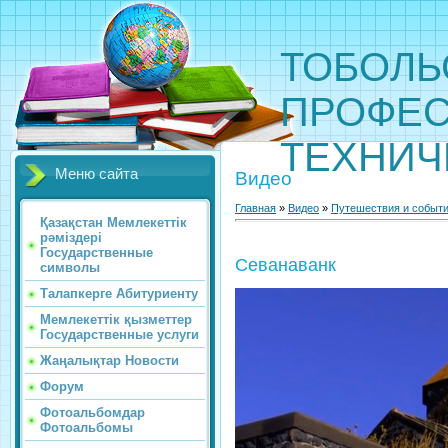
ТОБОЛЬ
ПРОФЕС
ТЕХНИЧ
Меню сайта
Видео
Главная
»
Видео
»
Путешествия и событ
Қазақстан Мемлекеттік
рәміздері
Государственные
Севанаванк
символы
Талапкерге Абитуриенту
Мемлекеттік қызметтер
Государственные услуги
Жаңалықтар Новости
Форум
Фотоальбомдар
Фотоальбомы