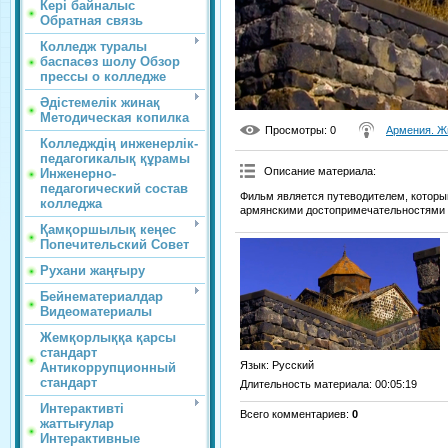
Кері байналыс
Обратная связь
Колледж туралы
баспасөз шолу Обзор
прессы о колледже
Әдістемелік жинақ
Методическая копилка
Просмотры
: 0
Армения. Ж
Колледждің инженерлік-
педагогикалық құрамы
Описание материала
:
Инженерно-
педагогический состав
Фильм является путеводителем, который 
колледжа
армянскими достопримечательностями и
Қамқоршылық кеңес
Попечительский Совет
Рухани жаңғыру
Бейнематериалдар
Видеоматериалы
Жемқорлыққа қарсы
стандарт
Язык
: Русский
Антикоррупционный
стандарт
Длительность материала
: 00:05:19
Интерактивті
Всего комментариев
:
0
жаттығулар
Интерактивные