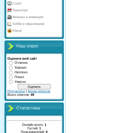
Спорт
Транспорт
Фильмы и анимация
Хобби и образование
Юмор
Наш опрос
Оцените мой сайт
Отлично
Хорошо
Неплохо
Плохо
Ужасно
Результаты
|
Архив опросов
Всего ответов:
49
Статистика
Онлайн всего:
1
Гостей:
1
Пользователей:
0