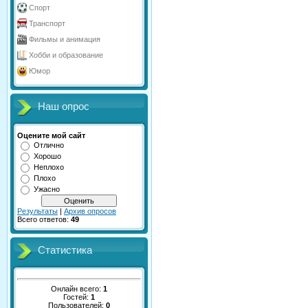
Спорт
Транспорт
Фильмы и анимация
Хобби и образование
Юмор
Наш опрос
Оцените мой сайт
Отлично
Хорошо
Неплохо
Плохо
Ужасно
Результаты
|
Архив опросов
Всего ответов:
49
Статистика
Онлайн всего:
1
Гостей:
1
Пользователей:
0