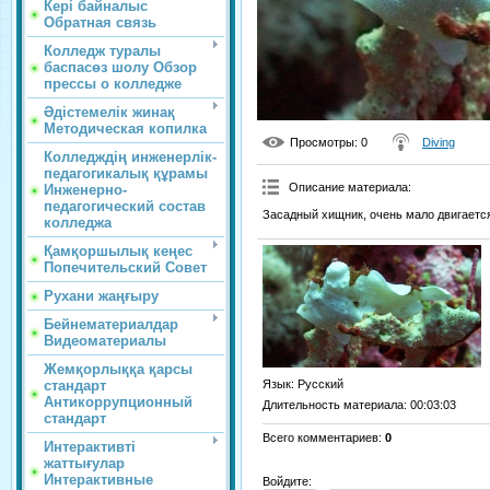
Кері байналыс
Обратная связь
Колледж туралы
баспасөз шолу Обзор
прессы о колледже
Әдістемелік жинақ
Методическая копилка
Просмотры
: 0
Diving
Колледждің инженерлік-
педагогикалық құрамы
Описание материала
:
Инженерно-
педагогический состав
Засадный хищник, очень мало двигаетс
колледжа
Қамқоршылық кеңес
Попечительский Совет
Рухани жаңғыру
Бейнематериалдар
Видеоматериалы
Жемқорлыққа қарсы
стандарт
Язык
: Русский
Антикоррупционный
Длительность материала
: 00:03:03
стандарт
Всего комментариев
:
0
Интерактивті
жаттығулар
Интерактивные
Войдите: