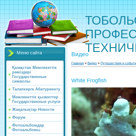
ТОБОЛЬ
ПРОФЕС
ТЕХНИЧ
Меню сайта
Видео
Главная
»
Видео
»
Путешествия и событ
Қазақстан Мемлекеттік
рәміздері
Государственные
White Frogfish
символы
Талапкерге Абитуриенту
Мемлекеттік қызметтер
Государственные услуги
Жаңалықтар Новости
Форум
Фотоальбомдар
Фотоальбомы