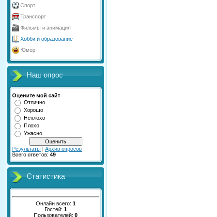
Спорт
Транспорт
Фильмы и анимация
Хобби и образование
Юмор
Наш опрос
Оцените мой сайт
Отлично
Хорошо
Неплохо
Плохо
Ужасно
Результаты
|
Архив опросов
Всего ответов:
49
Статистика
Онлайн всего:
1
Гостей:
1
Пользователей:
0