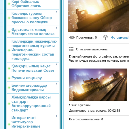
Кері байналыс
Обратная связь
Колледж туралы
баспасөз шолу Обзор
прессы о колледже
Әдістемелік жинақ
Методическая копилка
Просмотры
: 0
Фотошкола 
Колледждің инженерлік-
педагогикалық құрамы
Описание материала
:
Инженерно-
педагогический состав
Главный секрет фотографии, заключает
колледжа
Чистопрудов раскрывает основы, дает п
Қамқоршылық кеңес
Попечительский Совет
Рухани жаңғыру
Бейнематериалдар
Видеоматериалы
Жемқорлыққа қарсы
стандарт
Язык
: Русский
Антикоррупционный
стандарт
Длительность материала
: 00:02:58
Интерактивті
Всего комментариев
:
0
жаттығулар
Интерактивные