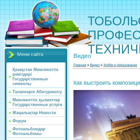
ТОБОЛЬ
ПРОФЕС
ТЕХНИЧ
Меню сайта
Видео
Главная
»
Видео
»
Хобби и образование
Қазақстан Мемлекеттік
рәміздері
Государственные
Как выстроить композиц
символы
Талапкерге Абитуриенту
Мемлекеттік қызметтер
Государственные услуги
Жаңалықтар Новости
Форум
Фотоальбомдар
Фотоальбомы