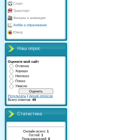
Спорт
Транспорт
Фильмы и анимация
Хобби и образование
Юмор
Наш опрос
Оцените мой сайт
Отлично
Хорошо
Неплохо
Плохо
Ужасно
Результаты
|
Архив опросов
Всего ответов:
49
Статистика
Онлайн всего:
1
Гостей:
1
Пользователей:
0