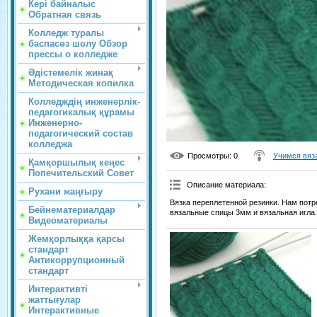
Кері байналыс
Обратная связь
Колледж туралы
баспасөз шолу Обзор
прессы о колледже
Әдістемелік жинақ
Методическая копилка
Колледждің инженерлік-
педагогикалық құрамы
Инженерно-
педагогический состав
колледжа
Просмотры
: 0
Учимся вяз
Қамқоршылық кеңес
Попечительский Совет
Описание материала
:
Рухани жаңғыру
Вязка переплетенной резинки. Нам потр
Бейнематериалдар
вязальные спицы 3мм и вязальная игла.
Видеоматериалы
Жемқорлыққа қарсы
стандарт
Антикоррупционный
стандарт
Интерактивті
жаттығулар
Интерактивные