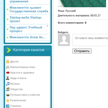
упражнения
Мемлекеттік қызмет
Язык
: Русский
Государственная служба
Длительность материала
: 00:01:17
Startup-жоба Startup-
проект
Всего комментариев
:
0
Оқу үдерісі Учебный
процесс
Войдите:
Мемлекеттік білім бе...
Категории каналов
Отправить
Другое
Компьютерные игры
Красота и здоровье
Люди и блоги
Музыка
Общество
Путешествия и события
Развлечения
Сериалы