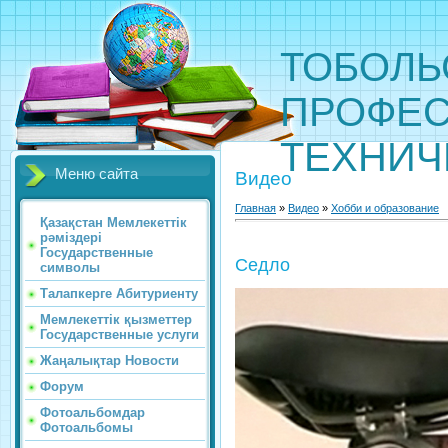
ТОБОЛЬ
ПРОФЕС
ТЕХНИЧ
Меню сайта
Видео
Главная
»
Видео
»
Хобби и образование
Қазақстан Мемлекеттік
рәміздері
Государственные
Седло
символы
Талапкерге Абитуриенту
Мемлекеттік қызметтер
Государственные услуги
Жаңалықтар Новости
Форум
Фотоальбомдар
Фотоальбомы