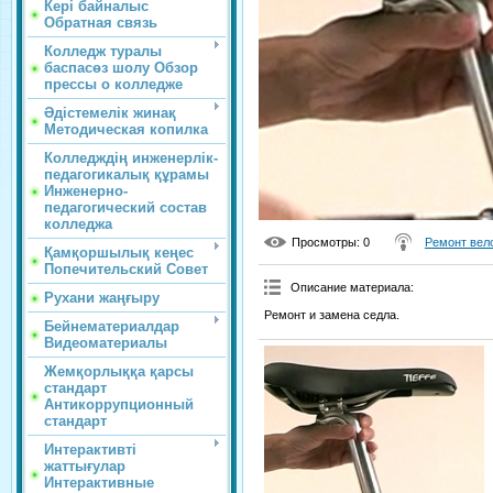
Кері байналыс
Обратная связь
Колледж туралы
баспасөз шолу Обзор
прессы о колледже
Әдістемелік жинақ
Методическая копилка
Колледждің инженерлік-
педагогикалық құрамы
Инженерно-
педагогический состав
колледжа
Просмотры
: 0
Ремонт вел
Қамқоршылық кеңес
Попечительский Совет
Описание материала
:
Рухани жаңғыру
Ремонт и замена седла.
Бейнематериалдар
Видеоматериалы
Жемқорлыққа қарсы
стандарт
Антикоррупционный
стандарт
Интерактивті
жаттығулар
Интерактивные