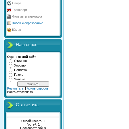
Спорт
Транспорт
Фильмы и анимация
Хобби и образование
Юмор
Наш опрос
Оцените мой сайт
Отлично
Хорошо
Неплохо
Плохо
Ужасно
Результаты
|
Архив опросов
Всего ответов:
49
Статистика
Онлайн всего:
1
Гостей:
1
Пользователей:
0