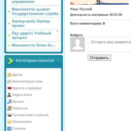
упражнения
Мемлекеттік қызмет
Язык
: Русский
Государственная служба
Длительность материала
: 00:01:06
Startup-жоба Startup-
Всего комментариев
:
0
проект
Оқу үдерісі Учебный
Войдите:
процесс
Мемлекеттік білім бе...
Отправить
Категории каналов
Другое
Компьютерные игры
Красота и здоровье
Люди и блоги
Музыка
Общество
Путешествия и события
Развлечения
Сериалы