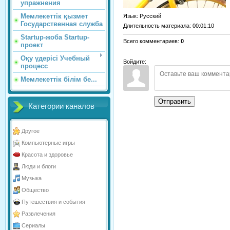
упражнения
Мемлекеттік қызмет
Язык
: Русский
Государственная служба
Длительность материала
: 00:01:10
Startup-жоба Startup-
Всего комментариев
:
0
проект
Оқу үдерісі Учебный
Войдите:
процесс
Мемлекеттік білім бе...
Отправить
Категории каналов
Другое
Компьютерные игры
Красота и здоровье
Люди и блоги
Музыка
Общество
Путешествия и события
Развлечения
Сериалы