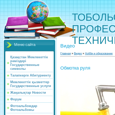
ТОБОЛЬ
ПРОФЕС
ТЕХНИЧ
Меню сайта
Видео
Главная
»
Видео
»
Хобби и образование
Қазақстан Мемлекеттік
рәміздері
Государственные
Обмотка руля
символы
Талапкерге Абитуриенту
Мемлекеттік қызметтер
Государственные услуги
Жаңалықтар Новости
Форум
Фотоальбомдар
Фотоальбомы