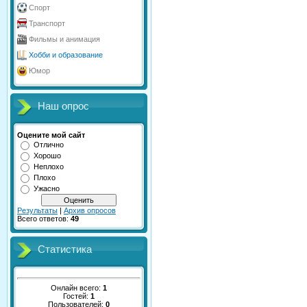
Спорт
Транспорт
Фильмы и анимация
Хобби и образование
Юмор
Наш опрос
Оцените мой сайт
Отлично
Хорошо
Неплохо
Плохо
Ужасно
Результаты
|
Архив опросов
Всего ответов:
49
Статистика
Онлайн всего:
1
Гостей:
1
Пользователей:
0