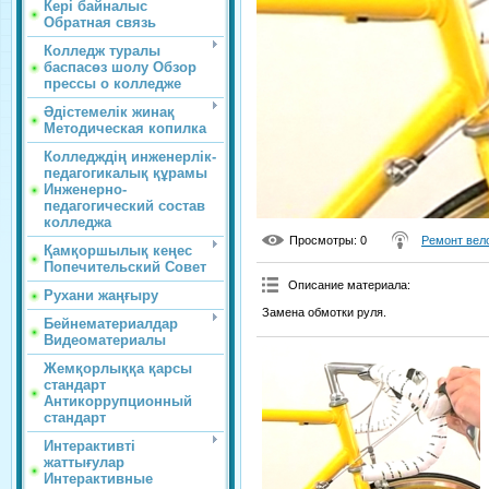
Кері байналыс
Обратная связь
Колледж туралы
баспасөз шолу Обзор
прессы о колледже
Әдістемелік жинақ
Методическая копилка
Колледждің инженерлік-
педагогикалық құрамы
Инженерно-
педагогический состав
колледжа
Просмотры
: 0
Ремонт вел
Қамқоршылық кеңес
Попечительский Совет
Описание материала
:
Рухани жаңғыру
Замена обмотки руля.
Бейнематериалдар
Видеоматериалы
Жемқорлыққа қарсы
стандарт
Антикоррупционный
стандарт
Интерактивті
жаттығулар
Интерактивные