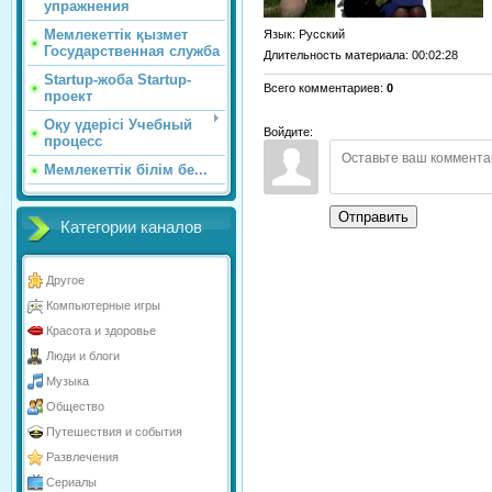
упражнения
Мемлекеттік қызмет
Язык
: Русский
Государственная служба
Длительность материала
: 00:02:28
Startup-жоба Startup-
Всего комментариев
:
0
проект
Оқу үдерісі Учебный
Войдите:
процесс
Мемлекеттік білім бе...
Отправить
Категории каналов
Другое
Компьютерные игры
Красота и здоровье
Люди и блоги
Музыка
Общество
Путешествия и события
Развлечения
Сериалы