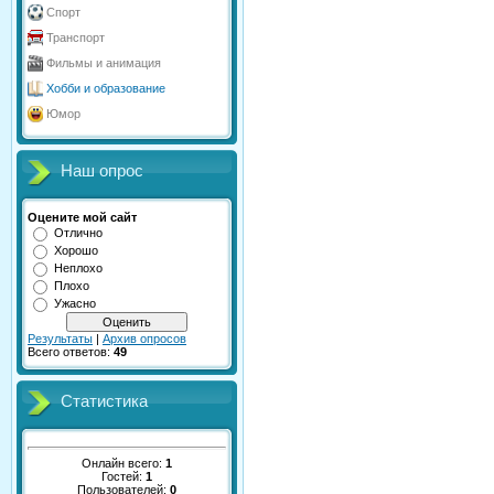
Спорт
Транспорт
Фильмы и анимация
Хобби и образование
Юмор
Наш опрос
Оцените мой сайт
Отлично
Хорошо
Неплохо
Плохо
Ужасно
Результаты
|
Архив опросов
Всего ответов:
49
Статистика
Онлайн всего:
1
Гостей:
1
Пользователей:
0