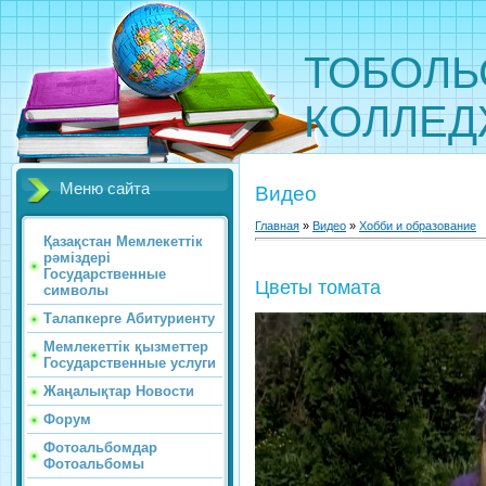
ТОБОЛЬ
КОЛЛЕ
Меню сайта
Видео
Главная
»
Видео
»
Хобби и образование
Қазақстан Мемлекеттік
рәміздері
Государственные
Цветы томата
символы
Талапкерге Абитуриенту
Мемлекеттік қызметтер
Государственные услуги
Жаңалықтар Новости
Форум
Фотоальбомдар
Фотоальбомы