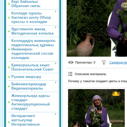
Кері байналыс
Обратная связь
Колледж туралы
баспасөз шолу Обзор
прессы о колледже
Әдістемелік жинақ
Методическая копилка
Колледждің инженерлік-
педагогикалық құрамы
Инженерно-
педагогический состав
колледжа
Просмотры
: 0
Садоводств
Қамқоршылық кеңес
Попечительский Совет
Описание материала
:
Рухани жаңғыру
Почему у томатов опадают цветы и пло
Бейнематериалдар
Видеоматериалы
Жемқорлыққа қарсы
стандарт
Антикоррупционный
стандарт
Интерактивті
жаттығулар
Интерактивные