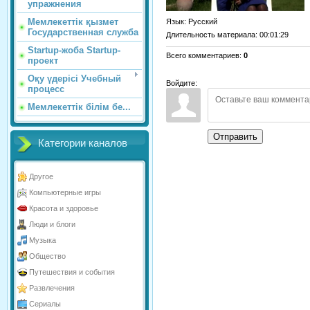
упражнения
Мемлекеттік қызмет
Язык
: Русский
Государственная служба
Длительность материала
: 00:01:29
Startup-жоба Startup-
Всего комментариев
:
0
проект
Оқу үдерісі Учебный
Войдите:
процесс
Мемлекеттік білім бе...
Отправить
Категории каналов
Другое
Компьютерные игры
Красота и здоровье
Люди и блоги
Музыка
Общество
Путешествия и события
Развлечения
Сериалы