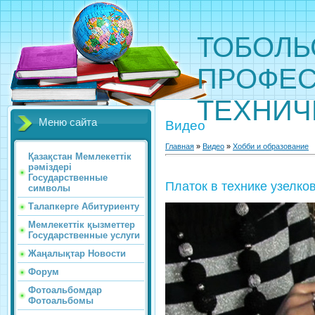
ТОБОЛЬ
ПРОФЕС
ТЕХНИЧ
Меню сайта
Видео
Главная
»
Видео
»
Хобби и образование
Қазақстан Мемлекеттік
рәміздері
Государственные
Платок в технике узелко
символы
Талапкерге Абитуриенту
Мемлекеттік қызметтер
Государственные услуги
Жаңалықтар Новости
Форум
Фотоальбомдар
Фотоальбомы