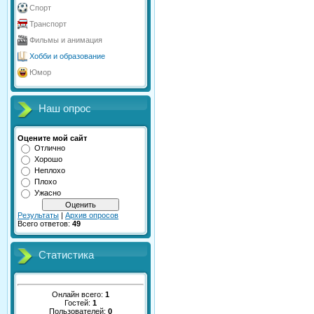
Спорт
Транспорт
Фильмы и анимация
Хобби и образование
Юмор
Наш опрос
Оцените мой сайт
Отлично
Хорошо
Неплохо
Плохо
Ужасно
Результаты
|
Архив опросов
Всего ответов:
49
Статистика
Онлайн всего:
1
Гостей:
1
Пользователей:
0