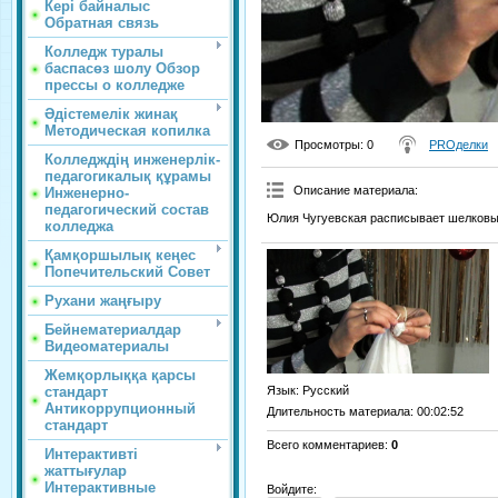
Кері байналыс
Обратная связь
Колледж туралы
баспасөз шолу Обзор
прессы о колледже
Әдістемелік жинақ
Методическая копилка
Просмотры
: 0
PROделки
Колледждің инженерлік-
педагогикалық құрамы
Описание материала
:
Инженерно-
педагогический состав
Юлия Чугуевская расписывает шелковый 
колледжа
Қамқоршылық кеңес
Попечительский Совет
Рухани жаңғыру
Бейнематериалдар
Видеоматериалы
Жемқорлыққа қарсы
стандарт
Язык
: Русский
Антикоррупционный
Длительность материала
: 00:02:52
стандарт
Всего комментариев
:
0
Интерактивті
жаттығулар
Интерактивные
Войдите: