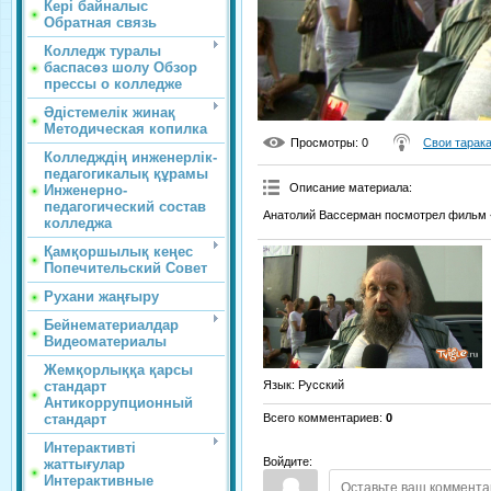
Кері байналыс
Обратная связь
Колледж туралы
баспасөз шолу Обзор
прессы о колледже
Әдістемелік жинақ
Методическая копилка
Просмотры
: 0
Свои тарак
Колледждің инженерлік-
педагогикалық құрамы
Описание материала
:
Инженерно-
педагогический состав
Анатолий Вассерман посмотрел фильм «
колледжа
Қамқоршылық кеңес
Попечительский Совет
Рухани жаңғыру
Бейнематериалдар
Видеоматериалы
Жемқорлыққа қарсы
стандарт
Язык
: Русский
Антикоррупционный
стандарт
Всего комментариев
:
0
Интерактивті
Войдите:
жаттығулар
Интерактивные