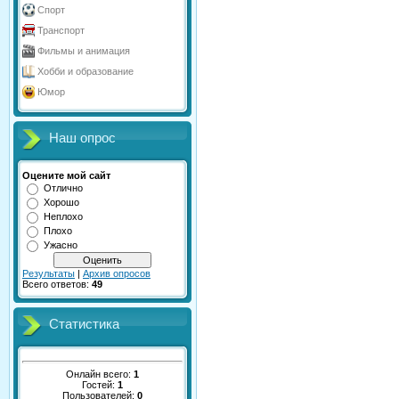
Спорт
Транспорт
Фильмы и анимация
Хобби и образование
Юмор
Наш опрос
Оцените мой сайт
Отлично
Хорошо
Неплохо
Плохо
Ужасно
Результаты
|
Архив опросов
Всего ответов:
49
Статистика
Онлайн всего:
1
Гостей:
1
Пользователей:
0