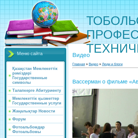
ТОБОЛЬ
ПРОФЕС
ТЕХНИЧ
Меню сайта
Видео
Главная
»
Видео
»
Люди и блоги
Қазақстан Мемлекеттік
рәміздері
Государственные
Вассерман о фильме «А
символы
Талапкерге Абитуриенту
Мемлекеттік қызметтер
Государственные услуги
Жаңалықтар Новости
Форум
Фотоальбомдар
Фотоальбомы