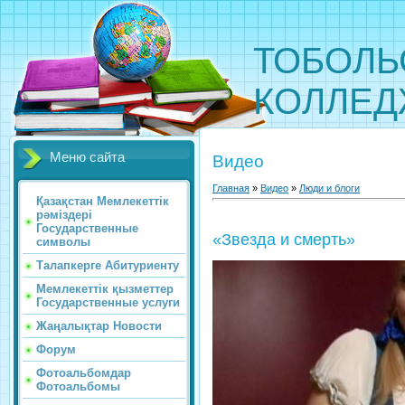
ТОБОЛЬ
КОЛЛЕ
Меню сайта
Видео
Главная
»
Видео
»
Люди и блоги
Қазақстан Мемлекеттік
рәміздері
Государственные
«Звезда и смерть»
символы
Талапкерге Абитуриенту
Мемлекеттік қызметтер
Государственные услуги
Жаңалықтар Новости
Форум
Фотоальбомдар
Фотоальбомы