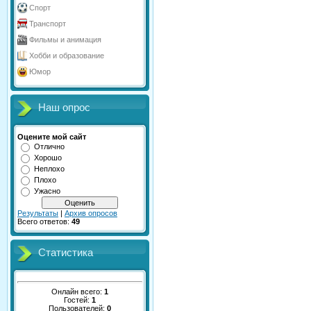
Спорт
Транспорт
Фильмы и анимация
Хобби и образование
Юмор
Наш опрос
Оцените мой сайт
Отлично
Хорошо
Неплохо
Плохо
Ужасно
Результаты
|
Архив опросов
Всего ответов:
49
Статистика
Онлайн всего:
1
Гостей:
1
Пользователей:
0