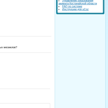
Управление образования
акимата Костанайской области
FAQ по системе
Инструкции для uCoz
ных мюзиклов?