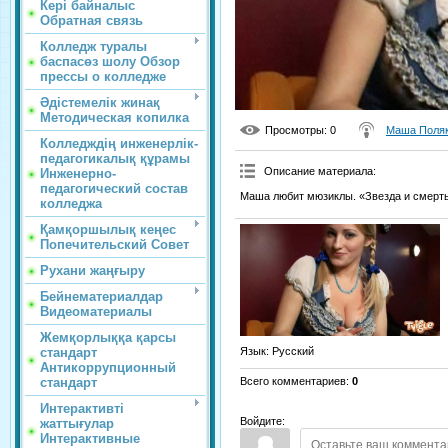
Кері байналыс
Обратная связь
Колледж туралы
баспасөз шолу Обзор
прессы о колледже
Әдістемелік жинақ
Методическая копилка
Просмотры
: 0
Маша Поля
Колледждің инженерлік-
педагогикалық құрамы
Описание материала
:
Инженерно-
педагогический состав
Маша любит мюзиклы. «Звезда и смерть
колледжа
Қамқоршылық кеңес
Попечительский Совет
Рухани жаңғыру
Бейнематериалдар
Видеоматериалы
Жемқорлыққа қарсы
стандарт
Язык
: Русский
Антикоррупционный
стандарт
Всего комментариев
:
0
Интерактивті
Войдите:
жаттығулар
Интерактивные