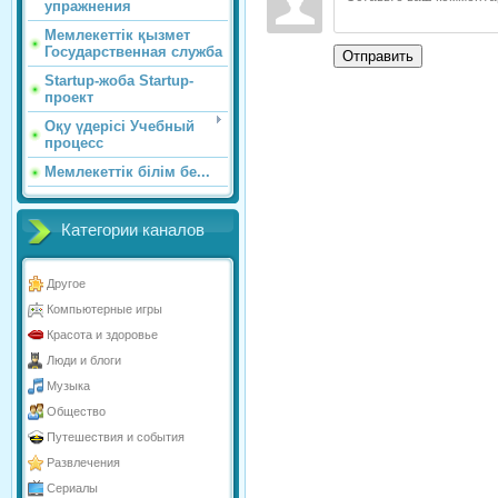
упражнения
Мемлекеттік қызмет
Государственная служба
Отправить
Startup-жоба Startup-
проект
Оқу үдерісі Учебный
процесс
Мемлекеттік білім бе...
Категории каналов
Другое
Компьютерные игры
Красота и здоровье
Люди и блоги
Музыка
Общество
Путешествия и события
Развлечения
Сериалы