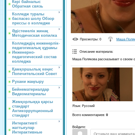
Кері байналыс
Обратная связь
Колледж туралы
баспасөз шолу Обзор
прессы о колледже
Әдістемелік жинақ
Методическая копилка
Просмотры
: 0
Маша Поля
Колледждің инженерлік-
педагогикалық құрамы
Описание материала
:
Инженерно-
педагогический состав
Маша Полякова рассказывает о своем о
колледжа
Қамқоршылық кеңес
Попечительский Совет
Рухани жаңғыру
Бейнематериалдар
Видеоматериалы
Жемқорлыққа қарсы
стандарт
Язык
: Русский
Антикоррупционный
стандарт
Всего комментариев
:
0
Интерактивті
Войдите:
жаттығулар
Интерактивные