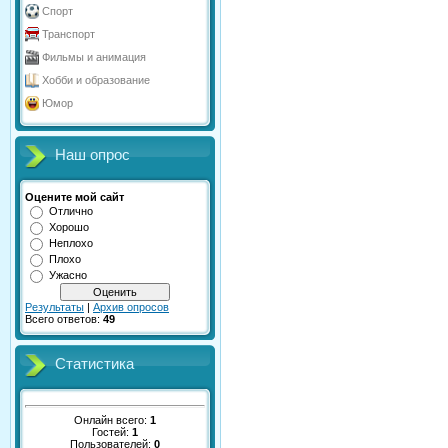
Спорт
Транспорт
Фильмы и анимация
Хобби и образование
Юмор
Наш опрос
Оцените мой сайт
Отлично
Хорошо
Неплохо
Плохо
Ужасно
Результаты
|
Архив опросов
Всего ответов:
49
Статистика
Онлайн всего:
1
Гостей:
1
Пользователей:
0