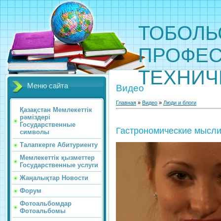
ТОБОЛЬ
ПРОФЕС
ТЕХНИЧ
Меню сайта
Видео
Главная
»
Видео
»
Люди и блоги
Қазақстан Мемлекеттік
рәміздері
Государственные
Гастрономические мысл
символы
Талапкерге Абитуриенту
Мемлекеттік қызметтер
Государственные услуги
Жаңалықтар Новости
Форум
Фотоальбомдар
Фотоальбомы