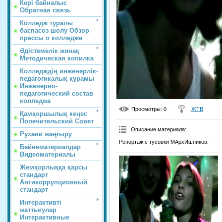
Кері байналыс
Обратная связь
Колледж туралы
баспасөз шолу Обзор
прессы о колледже
Әдістемелік жинақ
Методическая копилка
Колледждің инженерлік-
педагогикалық құрамы
Инженерно-
педагогический состав
колледжа
Просмотры
: 0
ЖТВ
Қамқоршылық кеңес
Попечительский Совет
Описание материала
:
Рухани жаңғыру
Репортаж с тусовки МАрхИшников.
Бейнематериалдар
Видеоматериалы
Жемқорлыққа қарсы
стандарт
Антикоррупционный
стандарт
Интерактивті
жаттығулар
Интерактивные