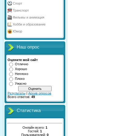
Спорт
Транспорт
Фильмы и анимация
Хобби и образование
Юмор
Наш опрос
Оцените мой сайт
Отлично
Хорошо
Неплохо
Плохо
Ужасно
Результаты
|
Архив опросов
Всего ответов:
49
Статистика
Онлайн всего:
1
Гостей:
1
Пользователей:
0