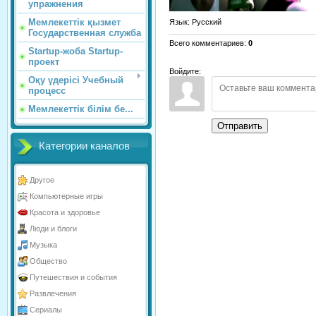
упражнения
Мемлекеттік қызмет
Язык
: Русский
Государственная служба
Всего комментариев
:
0
Startup-жоба Startup-
проект
Войдите:
Оқу үдерісі Учебный
процесс
Мемлекеттік білім бе...
Отправить
Категории каналов
Другое
Компьютерные игры
Красота и здоровье
Люди и блоги
Музыка
Общество
Путешествия и события
Развлечения
Сериалы