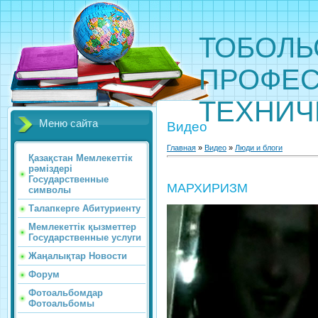
ТОБОЛЬ
ПРОФЕС
ТЕХНИЧ
Меню сайта
Видео
Главная
»
Видео
»
Люди и блоги
Қазақстан Мемлекеттік
рәміздері
Государственные
МАРХИРИЗМ
символы
Талапкерге Абитуриенту
Мемлекеттік қызметтер
Государственные услуги
Жаңалықтар Новости
Форум
Фотоальбомдар
Фотоальбомы