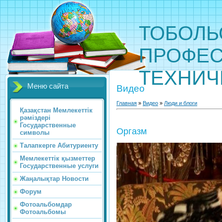
ТОБОЛЬ
ПРОФЕС
ТЕХНИЧ
Меню сайта
Видео
Главная
»
Видео
»
Люди и блоги
Қазақстан Мемлекеттік
рәміздері
Государственные
Оргазм
символы
Талапкерге Абитуриенту
Мемлекеттік қызметтер
Государственные услуги
Жаңалықтар Новости
Форум
Фотоальбомдар
Фотоальбомы