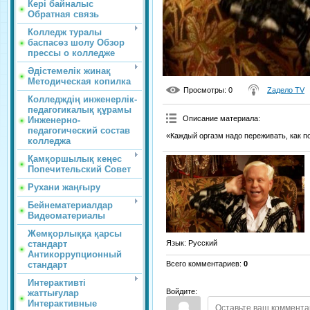
Кері байналыс
Обратная связь
Колледж туралы
баспасөз шолу Обзор
прессы о колледже
Әдістемелік жинақ
Методическая копилка
Просмотры
: 0
Zадело TV
Колледждің инженерлік-
педагогикалық құрамы
Описание материала
:
Инженерно-
педагогический состав
«Каждый оргазм надо переживать, как п
колледжа
Қамқоршылық кеңес
Попечительский Совет
Рухани жаңғыру
Бейнематериалдар
Видеоматериалы
Жемқорлыққа қарсы
стандарт
Язык
: Русский
Антикоррупционный
стандарт
Всего комментариев
:
0
Интерактивті
Войдите:
жаттығулар
Интерактивные