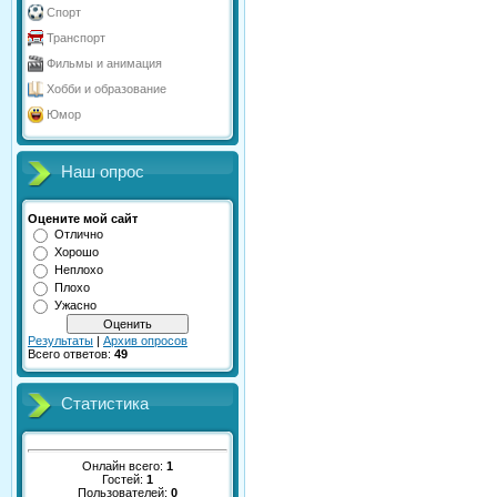
Спорт
Транспорт
Фильмы и анимация
Хобби и образование
Юмор
Наш опрос
Оцените мой сайт
Отлично
Хорошо
Неплохо
Плохо
Ужасно
Результаты
|
Архив опросов
Всего ответов:
49
Статистика
Онлайн всего:
1
Гостей:
1
Пользователей:
0