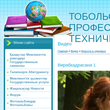
ТОБОЛЬ
ПРОФЕС
ТЕХНИЧ
Меню сайта
Видео
Главная
»
Видео
»
Красота и здоровье
Қазақстан Мемлекеттік
рәміздері
Государственные
Вирабхадрасана 1
символы
Талапкерге Абитуриенту
Мемлекеттік қызметтер
Государственные услуги
Жаңалықтар Новости
Форум
Фотоальбомдар
Фотоальбомы