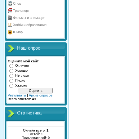
Спорт
Транспорт
Фильмы и анимация
Хобби и образование
Юмор
Наш опрос
Оцените мой сайт
Отлично
Хорошо
Неплохо
Плохо
Ужасно
Результаты
|
Архив опросов
Всего ответов:
49
Статистика
Онлайн всего:
1
Гостей:
1
Пользователей:
0