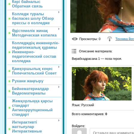
Кері байналыс
Обратная связь
Колледж туралы
баспасөз шолу Обзор
прессы о колледже
Әдістемелік жинақ
Методическая копилка
Просмотры
: 0
Техника йог
Колледждің инженерлік-
педагогикалық құрамы
Описание материала
:
Инженерно-
педагогический состав
Вирабхадрасана 1 — поза героя.
колледжа
Қамқоршылық кеңес
Попечительский Совет
Рухани жаңғыру
Бейнематериалдар
Видеоматериалы
Жемқорлыққа қарсы
стандарт
Язык
: Русский
Антикоррупционный
стандарт
Всего комментариев
:
0
Интерактивті
Войдите:
жаттығулар
Интерактивные